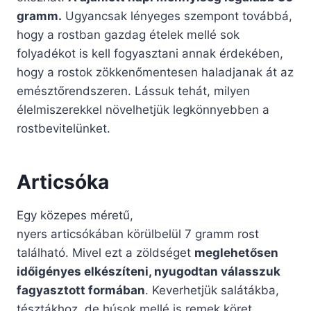
gramm.
Ugyancsak lényeges szempont továbbá,
hogy a rostban gazdag ételek mellé sok
folyadékot is kell fogyasztani annak érdekében,
hogy a rostok zökkenőmentesen haladjanak át az
emésztőrendszeren. Lássuk tehát, milyen
élelmiszerekkel növelhetjük legkönnyebben a
rostbevitelünket.
Articsóka
Egy közepes méretű,
nyers articsókában körülbelül 7 gramm rost
található. Mivel ezt a zöldséget
meglehetősen
időigényes elkészíteni, nyugodtan válasszuk
fagyasztott formában
. Keverhetjük salátákba,
tésztákhoz, de húsok mellé is remek köret.