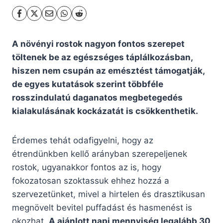
A növényi rostok nagyon fontos szerepet
töltenek be az egészséges táplálkozásban,
hiszen nem csupán az emésztést támogatják,
de egyes kutatások szerint többféle
rosszindulatú daganatos megbetegedés
kialakulásának kockázatát is csökkenthetik.
Érdemes tehát odafigyelni, hogy az
étrendünkben kellő arányban szerepeljenek
rostok, ugyanakkor fontos az is, hogy
fokozatosan szoktassuk ehhez hozzá a
szervezetünket, mivel a hirtelen és drasztikusan
megnövelt bevitel puffadást és hasmenést is
okozhat.
A ajánlott napi mennyiség legalább 30