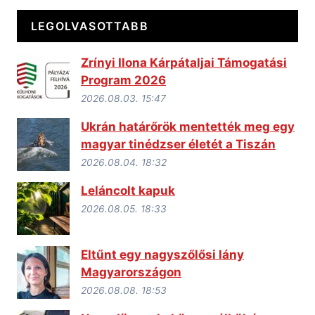
LEGOLVASOTTABB
Zrínyi Ilona Kárpátaljai Támogatási
Program 2026
2026.08.03. 15:47
Ukrán határőrök mentették meg egy
magyar tinédzser életét a Tiszán
2026.08.04. 18:32
Leláncolt kapuk
2026.08.05. 18:33
Eltűnt egy nagyszőlősi lány
Magyarországon
2026.08.08. 18:53