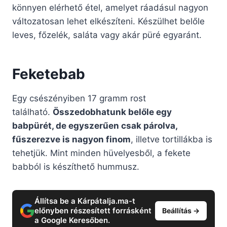
könnyen elérhető étel, amelyet ráadásul nagyon
változatosan lehet elkészíteni. Készülhet belőle
leves, főzelék, saláta vagy akár püré egyaránt.
Feketebab
Egy csészényiben 17 gramm rost
található.
Összedobhatunk belőle egy
babpürét, de egyszerűen csak párolva,
fűszerezve is nagyon finom
, illetve tortillákba is
tehetjük. Mint minden hüvelyesből, a fekete
babból is készíthető hummusz.
Állítsa be a Kárpátalja.ma-t
előnyben részesített forrásként
Beállítás →
a Google Keresőben.