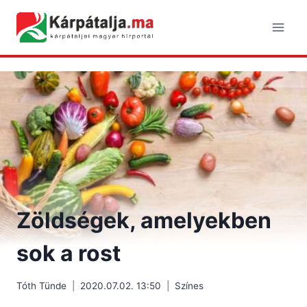
Skip
to
content
Zöldségek, amelyekben
sok a rost
Tóth Tünde
2020.07.02. 13:50
Színes