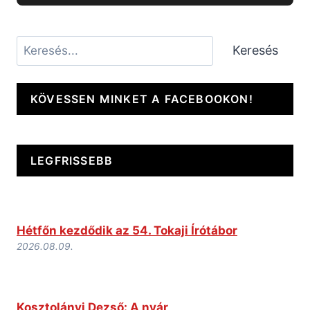
Keresés
Keresés
KÖVESSEN MINKET A FACEBOOKON!
LEGFRISSEBB
Hétfőn kezdődik az 54. Tokaji Írótábor
2026.08.09.
Kosztolányi Dezső: A nyár