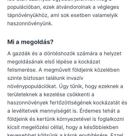
populációban, ezek átvándorolnak a végleges
tápnövényükhöz, ami sok esetben valamelyik
haszonnövényünk.
Mi a megoldás?
A gazdák és a döntéshozók számára a helyzet
megoldásának első lépése a kockázat
felismerése. A megművelt földjeink közelében
szinte biztosan találunk invazív
növénypopulációkat. Úgy tűnik, hogy ezeknek a
területeknek a kezelése csökkenti a
haszonnövények fertőzöttségének kockázatát és
a levéltetvek mennyiségét is. Érdemes tehát a
földjeink és kertünk környezetével is foglalkozni
kicsit megelőzési céllal, hogy a későbbiekben
kevesebbet költsünk a károk enyhítésére. Ezzel