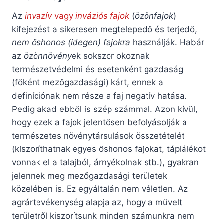
Az
invazív
vagy
inváziós fajok
(
özönfajok
)
kifejezést a sikeresen megtelepedő és terjedő,
nem őshonos (idegen) fajokra
használják. Habár
az
özönnövény
ek sokszor okoznak
természetvédelmi és esetenként gazdasági
(főként mezőgazdasági) kárt, ennek a
definíciónak nem része a faj negatív hatása.
Pedig akad ebből is szép számmal. Azon kívül,
hogy ezek a fajok jelentősen befolyásolják a
természetes növénytársulások összetételét
(kiszoríthatnak egyes őshonos fajokat, táplálékot
vonnak el a talajból, árnyékolnak stb.), gyakran
jelennek meg mezőgazdasági területek
közelében is. Ez egyáltalán nem véletlen. Az
agrártevékenység alapja az, hogy a művelt
területről kiszorítsunk minden számunkra nem