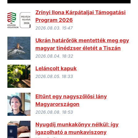
Zrínyi Ilona Kárpátaljai Támogatási
Program 2026
2026.08.03. 15:47
Ukrán határőrök mentették meg egy
magyar tinédzser életét a Tiszán
2026.08.04. 18:32
Leláncolt kapuk
2026.08.05. 18:33
Eltűnt egy nagyszőlősi lány
Magyarországon
2026.08.08. 18:53
Nyugdíj munkakönyv nélkül: így
igazolható a munkaviszony