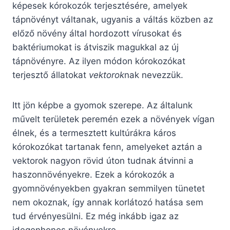
képesek kórokozók terjesztésére, amelyek
tápnövényt váltanak, ugyanis a váltás közben az
előző növény által hordozott vírusokat és
baktériumokat is átviszik magukkal az új
tápnövényre. Az ilyen módon kórokozókat
terjesztő állatokat
vektorok
nak nevezzük.
Itt jön képbe a gyomok szerepe. Az általunk
művelt területek peremén ezek a növények vígan
élnek, és a termesztett kultúrákra káros
kórokozókat tartanak fenn, amelyeket aztán a
vektorok nagyon rövid úton tudnak átvinni a
haszonnövényekre. Ezek a kórokozók a
gyomnövényekben gyakran semmilyen tünetet
nem okoznak, így annak korlátozó hatása sem
tud érvényesülni. Ez még inkább igaz az
idegenhonos növényekre.