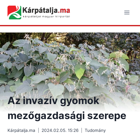
Skip
to
content
Az invazív gyomok
mezőgazdasági szerepe
Kárpátalja.ma
2024.02.05. 15:26
Tudomány