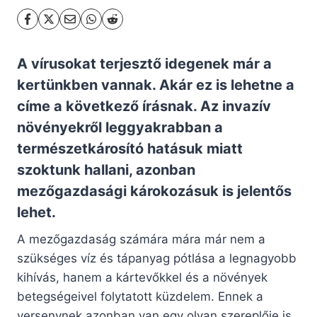
A vírusokat terjesztő idegenek már a
kertünkben vannak. Akár ez is lehetne a
címe a következő írásnak. Az invazív
növényekről leggyakrabban a
természetkárosító hatásuk miatt
szoktunk hallani, azonban
mezőgazdasági károkozásuk is jelentős
lehet.
A mezőgazdaság számára mára már nem a
szükséges víz és tápanyag pótlása a legnagyobb
kihívás, hanem a kártevőkkel és a növények
betegségeivel folytatott küzdelem. Ennek a
versenynek azonban van egy olyan szereplője is,