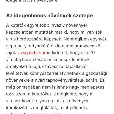
Az idegenhonos növények szerepe
A kutatók egyre több invazív növénnyel
kapcsolatban mutatták már ki, hogy milyen sok
vírus hordozására képesek. Nemrégiben egynyári
seprence, betyárkóró és kanadai aranyvessző
fajok
vizsgálata során
kiderült, hogy akár 17
vírusfaj hordozására is képesek lehetnek,
amelyeket a rajtuk tavasszal táplálkozó
levéltetvek könnyűszerrel átvihetnek a gazdasági
növényekre a nyári tápnövényváltásuk során. Ez
még önmagában nem is lenne nagy meglepetés,
az viszont a kutatókat is meglepte, hogy a
vírusok között olyan egzotikus növények
kórokozóit is megtalálták, mint például a