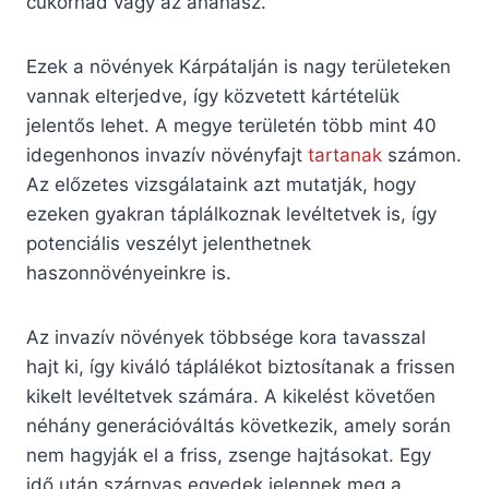
cukornád vagy az ananász.
Ezek a növények Kárpátalján is nagy területeken
vannak elterjedve, így közvetett kártételük
jelentős lehet. A megye területén több mint 40
idegenhonos invazív növényfajt
tartanak
számon.
Az előzetes vizsgálataink azt mutatják, hogy
ezeken gyakran táplálkoznak levéltetvek is, így
potenciális veszélyt jelenthetnek
haszonnövényeinkre is.
Az invazív növények többsége kora tavasszal
hajt ki, így kiváló táplálékot biztosítanak a frissen
kikelt levéltetvek számára. A kikelést követően
néhány generációváltás következik, amely során
nem hagyják el a friss, zsenge hajtásokat. Egy
idő után szárnyas egyedek jelennek meg a