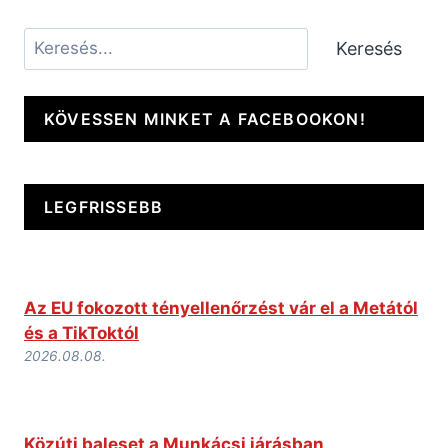
Keresés
Keresés
KÖVESSEN MINKET A FACEBOOKON!
LEGFRISSEBB
Az EU fokozott tényellenőrzést vár el a Metától
és a TikToktól
2026.08.08.
Közúti baleset a Munkácsi járásban