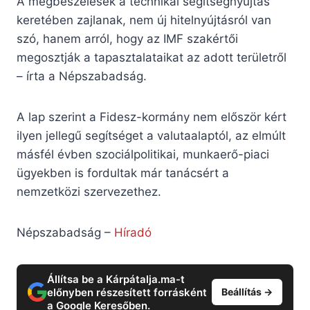
A megbeszélések a technikai segítségnyújtás
keretében zajlanak, nem új hitelnyújtásról van
szó, hanem arról, hogy az IMF szakértői
megosztják a tapasztalataikat az adott területről
– írta a Népszabadság.
A lap szerint a Fidesz-kormány nem először kért
ilyen jellegű segítséget a valutaalaptól, az elmúlt
másfél évben szociálpolitikai, munkaerő-piaci
ügyekben is fordultak már tanácsért a
nemzetközi szervezethez.
Népszabadság –
Híradó
Állítsa be a Kárpátalja.ma-t
előnyben részesített forrásként
Beállítás →
a Google Keresőben.