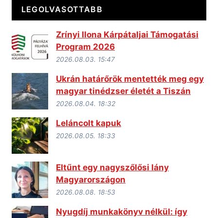
LEGOLVASOTTABB
Zrínyi Ilona Kárpátaljai Támogatási
Program 2026
2026.08.03. 15:47
Ukrán határőrök mentették meg egy
magyar tinédzser életét a Tiszán
2026.08.04. 18:32
Leláncolt kapuk
2026.08.05. 18:33
Eltűnt egy nagyszőlősi lány
Magyarországon
2026.08.08. 18:53
Nyugdíj munkakönyv nélkül: így