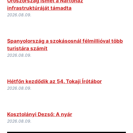
Oroszország ismét a Naftohaz
infrastruktúráját támadta
2026.08.09.
Spanyolország a szokásosnál félmillióval több
turistára számít
2026.08.09.
Hétfőn kezdődik az 54. Tokaji Írótábor
2026.08.09.
Kosztolányi Dezső: A nyár
2026.08.09.