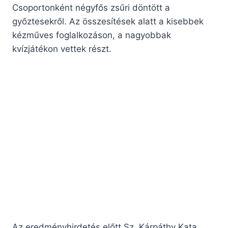
Csoportonként négyfős zsűri döntött a
győztesekről. Az összesítések alatt a kisebbek
kézműves foglalkozáson, a nagyobbak
kvízjátékon vettek részt.
Az eredményhirdetés előtt Sz. Kárpáthy Kata