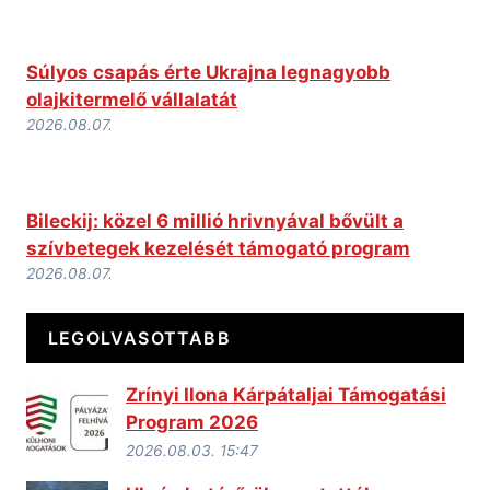
Súlyos csapás érte Ukrajna legnagyobb
olajkitermelő vállalatát
2026.08.07.
Bileckij: közel 6 millió hrivnyával bővült a
szívbetegek kezelését támogató program
2026.08.07.
LEGOLVASOTTABB
Zrínyi Ilona Kárpátaljai Támogatási
Program 2026
2026.08.03. 15:47