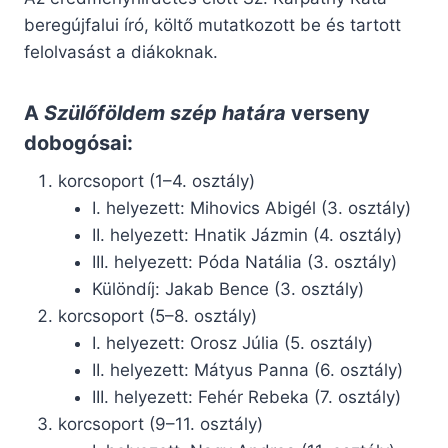
beregújfalui író, költő mutatkozott be és tartott
felolvasást a diákoknak.
A
Szülőföldem szép határa
verseny
dobogósai:
korcsoport (1–4. osztály)
I. helyezett: Mihovics Abigél (3. osztály)
II. helyezett: Hnatik Jázmin (4. osztály)
III. helyezett: Póda Natália (3. osztály)
Különdíj: Jakab Bence (3. osztály)
korcsoport (5–8. osztály)
I. helyezett: Orosz Júlia (5. osztály)
II. helyezett: Mátyus Panna (6. osztály)
III. helyezett: Fehér Rebeka (7. osztály)
korcsoport (9–11. osztály)