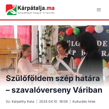
Skip
to
content
Szülőföldem szép határa
– szavalóverseny Váriban
Sz. Kárpáthy Kata
2024.04.10. 18:06
Kulturális hírek