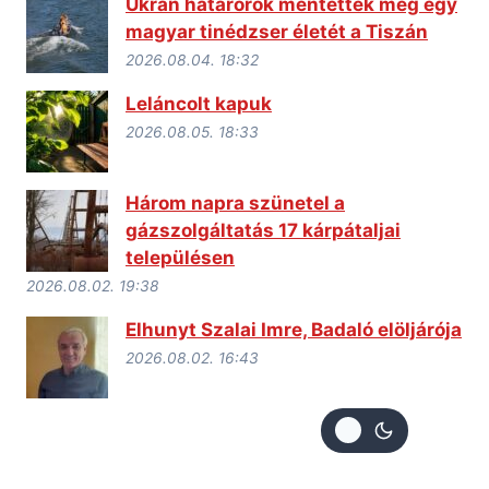
Ukrán határőrök mentették meg egy
magyar tinédzser életét a Tiszán
2026.08.04. 18:32
Leláncolt kapuk
2026.08.05. 18:33
Három napra szünetel a
gázszolgáltatás 17 kárpátaljai
településen
2026.08.02. 19:38
Elhunyt Szalai Imre, Badaló elöljárója
2026.08.02. 16:43