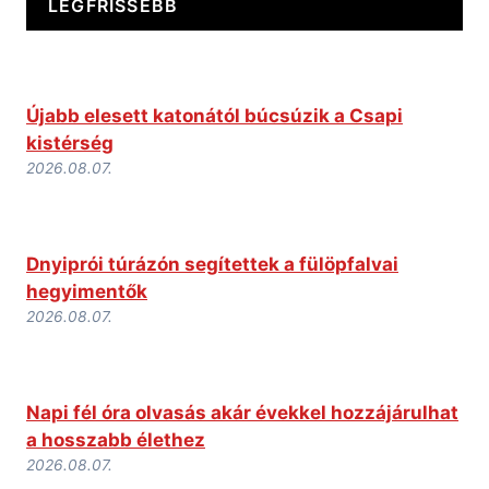
LEGFRISSEBB
Újabb elesett katonától búcsúzik a Csapi
kistérség
2026.08.07.
Dnyiprói túrázón segítettek a fülöpfalvai
hegyimentők
2026.08.07.
Napi fél óra olvasás akár évekkel hozzájárulhat
a hosszabb élethez
2026.08.07.