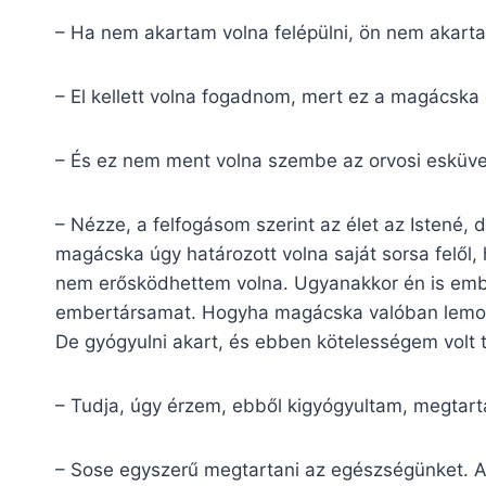
– Ha nem akartam volna felépülni, ön nem akart
– El kellett volna fogadnom, mert ez a magácska
– És ez nem ment volna szembe az orvosi esküve
– Nézze, a felfogásom szerint az élet az Istené, 
magácska úgy határozott volna saját sorsa felől
nem erősködhettem volna. Ugyanakkor én is embe
embertársamat. Hogyha magácska valóban lemondo
De gyógyulni akart, és ebben kötelességem volt 
– Tudja, úgy érzem, ebből kigyógyultam, megtarta
– Sose egyszerű megtartani az egészségünket. A tes