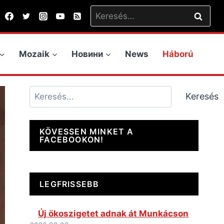
Keresés:
Mozaik
Новини
News
Háború
Keresés
Keresés
KÖVESSEN MINKET A
FACEBOOKON!
LEGFRISSEBB
Új ökoszigetet adnak át Munkácson