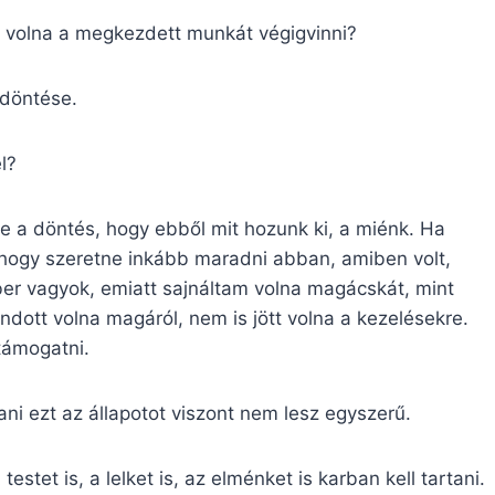
a volna a megkezdett munkát végigvinni?
 döntése.
l?
de a döntés, hogy ebből mit hozunk ki, a miénk. Ha
, hogy szeretne inkább maradni abban, amiben volt,
r vagyok, emiatt sajnáltam volna magácskát, mint
tt volna magáról, nem is jött volna a kezelésekre.
támogatni.
ni ezt az állapotot viszont nem lesz egyszerű.
tet is, a lelket is, az elménket is karban kell tartani.