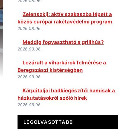
2026.08.06.
Zelenszkij: aktív szakaszba lépett a
közös európai rakétavédelmi program
2026.08.06.
Meddig fogyasztható a grillhús?
2026.08.06.
Lezárult a viharkárok felmérése a
Beregszászi kistérségben
2026.08.06.
Kárpátaljai hadkiegészítő: hamisak a
házkutatásokról szóló hírek
2026.08.06.
LEGOLVASOTTABB