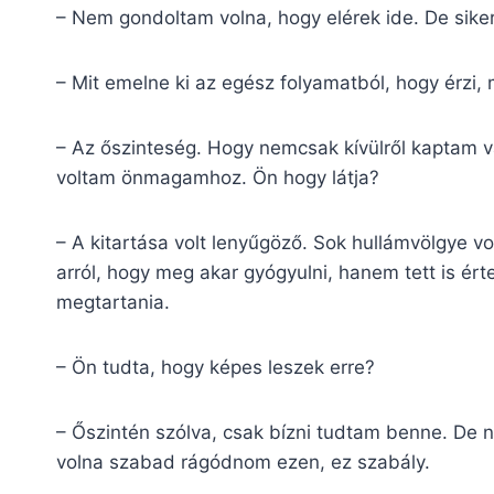
– Nem gondoltam volna, hogy elérek ide. De siker
– Mit emelne ki az egész folyamatból, hogy érzi,
– Az őszinteség. Hogy nemcsak kívülről kaptam v
voltam önmagamhoz. Ön hogy látja?
– A kitartása volt lenyűgöző. Sok hullámvölgye vo
arról, hogy meg akar gyógyulni, hanem tett is ért
megtartania.
– Ön tudta, hogy képes leszek erre?
– Őszintén szólva, csak bízni tudtam benne. D
volna szabad rágódnom ezen, ez szabály.