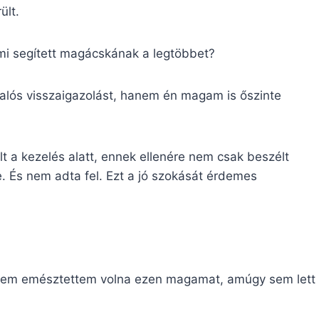
ült.
 mi segített magácskának a legtöbbet?
alós visszaigazolást, hanem én magam is őszinte
lt a kezelés alatt, ennek ellenére nem csak beszélt
e. És nem adta fel. Ezt a jó szokását érdemes
e nem emésztettem volna ezen magamat, amúgy sem lett