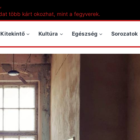
,
dat több kárt okozhat, mint a fegyverek.
Kitekintő
Kultúra
Egészség
Sorozatok