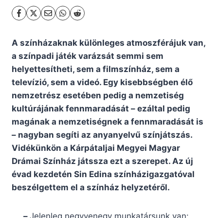
A színházaknak különleges atmoszférájuk van,
a színpadi játék varázsát semmi sem
helyettesítheti, sem a filmszínház, sem a
televízió, sem a videó. Egy kisebbségben élő
nemzetrész esetében pedig a nemzetiség
kultúrájának fennmaradását – ezáltal pedig
magának a nemzetiségnek a fennmaradását is
– nagyban segíti az anyanyelvű színjátszás.
Vidékünkön a Kárpátaljai Megyei Magyar
Drámai Színház játssza ezt a szerepet. Az új
évad kezdetén Sin Edina színházigazgatóval
beszélgettem el a színház helyzetéről.
–
Jelenleg negyvenegy munkatársunk van: