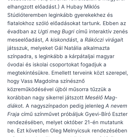
elhangzott előadást.) A Hubay Miklós
Stúdióteremben leginkább gyerekekhez és
fiatalokhoz szóló előadásokat tartunk. Ebben az
évadban az
Ugti meg Bugri
című interaktív zenés
meseelőadást,
A kiskondás
t, a
Rákóczi virágai
t
játsszuk, melyeket Gál Natália alkalmazta
színpadra, s leginkább a kárpátaljai magyar
óvodai és iskolai csoportokat fogadjuk a
megtekintésükre. Emellett terveink közt szerepel,
hogy Vass Magdolna színésznő
közreműködésével újból műsorra tűzzük a
korábban nagy sikerrel játszott
Mesélő Mag-
diák
ot. A nagyszínpadon pedig jelenleg
A nevem
Fraja
című színművet próbáljuk Gyevi-Bíró Eszter
rendezésében, melyet október 21-én mutatunk
be. Ezt követően Oleg Melnyicsuk rendezésében