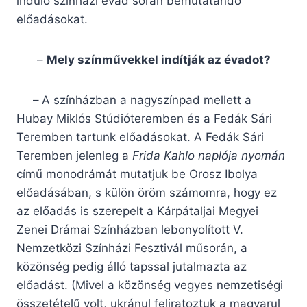
induló színházi évad során bemutatandó
előadásokat.
–
Mely színművekkel indítják az évadot?
–
A színházban a nagyszínpad mellett a
Hubay Miklós Stúdióteremben és a Fedák Sári
Teremben tartunk előadásokat. A Fedák Sári
Teremben jelenleg a
Frida Kahlo naplója nyomán
című monodrámát mutatjuk be Orosz Ibolya
előadásában, s külön öröm számomra, hogy ez
az előadás is szerepelt a Kárpátaljai Megyei
Zenei Drámai Színházban lebonyolított V.
Nemzetközi Színházi Fesztivál műsorán, a
közönség pedig álló tapssal jutalmazta az
előadást. (Mivel a közönség vegyes nemzetiségi
összetételű volt, ukránul feliratoztuk a magyarul