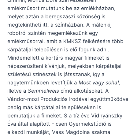
címmel, Mónus Dóra szervezésében
emlékműsort mutatunk be az emlékházban,
melyet aztán a beregszászi közönség is
megtekintheti itt, a színházban. A málenkij
robotról szintén megemlékezünk egy
emlékműsorral, amit a KMKSZ felkérésére több
kárpátaljai településen is elő fogunk adni.
Mindemellett a kortárs magyar filmeket is
népszerűsíteni kívánjuk, melyekben kárpátaljai
születésű színészek is játsszanak, így a
nagytermünkben levetítjük a
Most vagy soha!
,
illetve a
Semmelweis
című alkotásokat. A
Vándor-mozi Produkciós Irodával együttműködve
pedig más kárpátaljai településeken is
bemutatjuk a filmeket. S a tíz éve Vidnyánszky
Éva által alapított Ficseri Gyermekstúdió is
elkezdi munkáját, Vass Magdolna szakmai