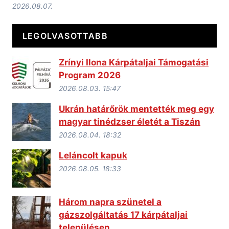
2026.08.07.
LEGOLVASOTTABB
Zrínyi Ilona Kárpátaljai Támogatási
Program 2026
2026.08.03. 15:47
Ukrán határőrök mentették meg egy
magyar tinédzser életét a Tiszán
2026.08.04. 18:32
Leláncolt kapuk
2026.08.05. 18:33
Három napra szünetel a
gázszolgáltatás 17 kárpátaljai
településen