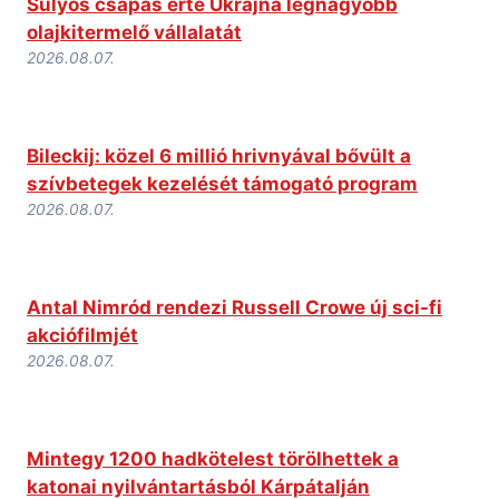
Súlyos csapás érte Ukrajna legnagyobb
olajkitermelő vállalatát
2026.08.07.
Bileckij: közel 6 millió hrivnyával bővült a
szívbetegek kezelését támogató program
2026.08.07.
Antal Nimród rendezi Russell Crowe új sci-fi
akciófilmjét
2026.08.07.
Mintegy 1200 hadkötelest törölhettek a
katonai nyilvántartásból Kárpátalján