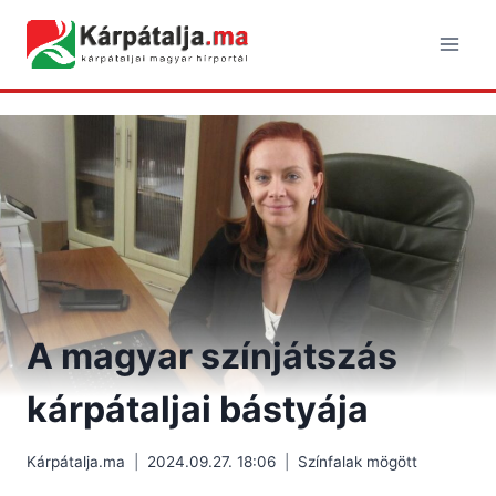
Skip
to
content
A magyar színjátszás
kárpátaljai bástyája
Kárpátalja.ma
2024.09.27. 18:06
Színfalak mögött