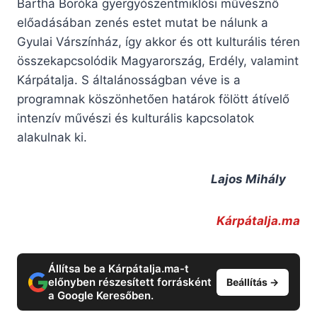
Bartha Boróka gyergyószentmiklósi művésznő
előadásában zenés estet mutat be nálunk a
Gyulai Várszínház, így akkor és ott kulturális téren
összekapcsolódik Magyarország, Erdély, valamint
Kárpátalja. S általánosságban véve is a
programnak köszönhetően határok fölött átívelő
intenzív művészi és kulturális kapcsolatok
alakulnak ki.
Lajos Mihály
Kárpátalja.ma
Állítsa be a Kárpátalja.ma-t
előnyben részesített forrásként
Beállítás →
a Google Keresőben.