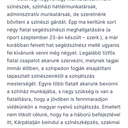
színészek, színházi háttérmunkatársak,
adminisztratív munkatársak, de szeretnénk
bővíteni a színészi gárdát. Épp ma kerítünk sort
négy fiatal segédszínészi meghallgatására (a
riport szeptember 23-án készült –
szerk
.), a már
korábban felvett hat segédszínész mellé ugyanis
fel kívánunk venni még négyet. Legalább tízfős
fiatal csapatot akarunk szervezni, melynek tagjai
immár élőben, a színpadon fogják elsajátítani
tapasztalt színészeinktől a színjátszás
mesterségét. Egyre több fiatalt akarunk bevonni
a színház munkájába, s nagy szükség is van a
fiatalításra, hogy a jövőben is fennmaradjon
vidékünkön a magyar nyelvű színjátszás. Emellett
nem titkolt célunk, hogy ha a háború befejeztével
itt, Kárpátalján beindul a színészképzés, szakmai