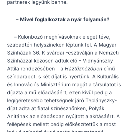
partnerek legyünk benne.
–
Mivel foglalkoztak a nyár folyamán?
–
Különböző meghívásoknak eleget téve,
szabadtéri helyszíneken léptünk fel. A Magyar
Színházak 36. Kisvárdai Fesztiválján a Nemzeti
Színházzal közösen adtuk elő – Vidnyánszky
Attila rendezésében – a
Háztűznézőben
című
színdarabot, s két díjat is nyertünk. A Kulturális
és Innovációs Minisztérium magát a társulatot is
díjazta a mű előadásáért, ezen kívül pedig a
legígéretesebb tehetségnek járó Teplányszky-
díjat adta át fiatal színésznőnken, Polyák
Anitának az előadásban nyújtott alakításáért. A
fellépések mellett pedig előkészítettük a most