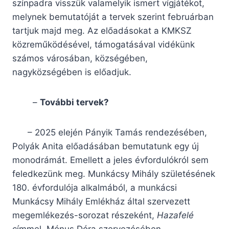
színpadra visszük valamelyik ismert vígjátékot,
melynek bemutatóját a tervek szerint februárban
tartjuk majd meg. Az előadásokat a KMKSZ
közreműködésével, támogatásával vidékünk
számos városában, községében,
nagyközségében is előadjuk.
–
További tervek?
– 2025 elején Pányik Tamás rendezésében,
Polyák Anita előadásában bemutatunk egy új
monodrámát. Emellett a jeles évfordulókról sem
feledkezünk meg. Munkácsy Mihály születésének
180. évfordulója alkalmából, a munkácsi
Munkácsy Mihály Emlékház által szervezett
megemlékezés-sorozat részeként,
Hazafelé