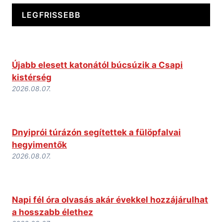
LEGFRISSEBB
Újabb elesett katonától búcsúzik a Csapi
kistérség
2026.08.07.
Dnyiprói túrázón segítettek a fülöpfalvai
hegyimentők
2026.08.07.
Napi fél óra olvasás akár évekkel hozzájárulhat
a hosszabb élethez