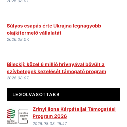
2026.08.07.
Súlyos csapás érte Ukrajna legnagyobb
olajkitermelő vállalatát
2026.08.07.
Bileckij: közel 6 millió hrivnyával bővült a
szívbetegek kezelését támogató program
2026.08.07.
LEGOLVASOTTABB
Zrínyi Ilona Kárpátaljai Támogatási
Program 2026
2026.08.03. 15:47