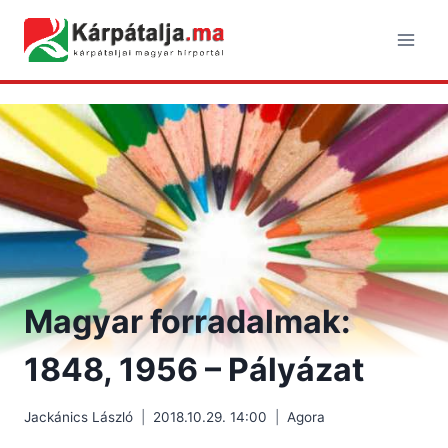
Skip
to
content
Magyar forradalmak:
1848, 1956 – Pályázat
Jackánics László
2018.10.29. 14:00
Agora