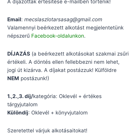
A díjazottak értesítése e-mailben történik!
Email
:
mecslaszlotarsasag@gmail.com
Valamennyi beérkezett alkotást megjelentetünk
népszerű
Facebook-oldalunkon
.
DÍJAZÁS
(a beérkezett alkotásokat szakmai zsűri
értékeli. A döntés ellen fellebbezni nem lehet,
jogi út kizárva. A díjakat postázzuk! Külföldre
NEM
postázunk!)
1.,2.,3. díj/
kategória: Oklevél + értékes
tárgyjutalom
Különdíj
: Oklevél + könyvjutalom
Szeretettel várjuk alkotásaitokat!