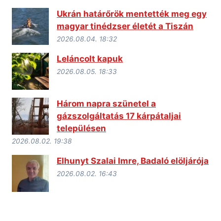
Ukrán határőrök mentették meg egy
magyar tinédzser életét a Tiszán
2026.08.04. 18:32
Leláncolt kapuk
2026.08.05. 18:33
Három napra szünetel a
gázszolgáltatás 17 kárpátaljai
településen
2026.08.02. 19:38
Elhunyt Szalai Imre, Badaló elöljárója
2026.08.02. 16:43