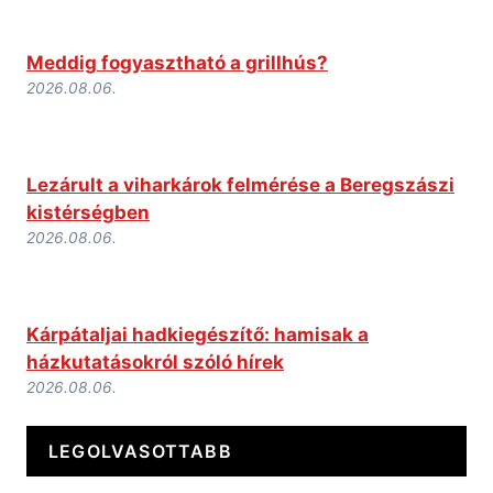
Meddig fogyasztható a grillhús?
2026.08.06.
Lezárult a viharkárok felmérése a Beregszászi
kistérségben
2026.08.06.
Kárpátaljai hadkiegészítő: hamisak a
házkutatásokról szóló hírek
2026.08.06.
LEGOLVASOTTABB