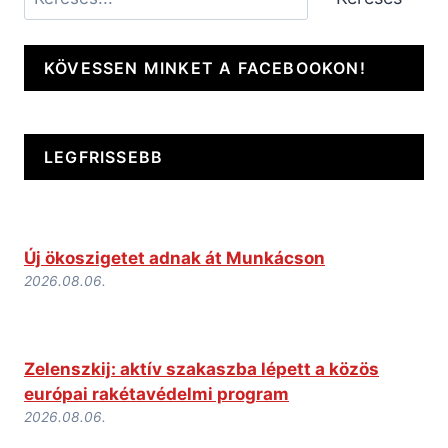
KÖVESSEN MINKET A FACEBOOKON!
LEGFRISSEBB
Új ökoszigetet adnak át Munkácson
2026.08.06.
Zelenszkij: aktív szakaszba lépett a közös
európai rakétavédelmi program
2026.08.06.