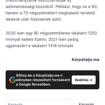
önkormányzatok változtathatják az
adómentességi küszöböt. Például, hogy ne a 60,
hanem a 70 négyzetmétert meghaladó területű
lakások után fizessenek adót.
2020-ban egy 80 négyzetméteres lakásért 1250
hrivnyát kellett fizetni, 2021-ben pedig
ugyanazért a lakásért 1416 hrivnyát.
Kárpátalja.ma
Állítsa be a Kárpátalja.ma-t
előnyben részesített forrásként
Beállítás →
a Google Keresőben.
Keresés
Keresés