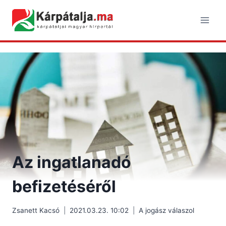
Skip
to
content
Az ingatlanadó
befizetéséről
Zsanett Kacsó
2021.03.23. 10:02
A jogász válaszol