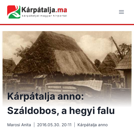
Skip
to
content
Kárpátalja anno:
Száldobos, a hegyi falu
Marosi Anita
2016.05.30. 20:11
Kárpátalja anno