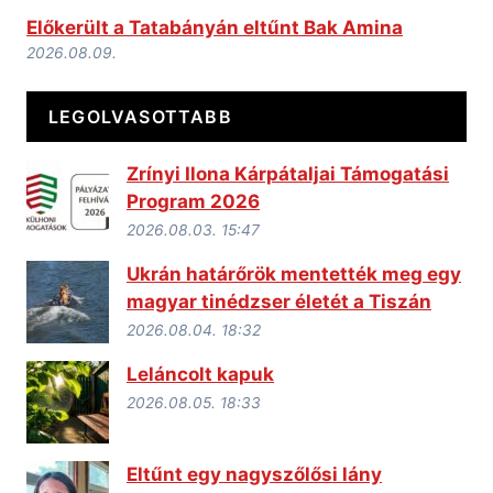
Előkerült a Tatabányán eltűnt Bak Amina
2026.08.09.
LEGOLVASOTTABB
Zrínyi Ilona Kárpátaljai Támogatási
Program 2026
2026.08.03. 15:47
Ukrán határőrök mentették meg egy
magyar tinédzser életét a Tiszán
2026.08.04. 18:32
Leláncolt kapuk
2026.08.05. 18:33
Eltűnt egy nagyszőlősi lány