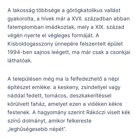
A lakosság többsége a görögkatolikus vallást
gyakorolta, a hívek már a XVII. században abban
fatemplomban imádkoztak, mely a XIX. század
végén nyerte el végleges formáját. A
Kisboldogasszony ünnepére felszentelt épület
1994-ben sajnos leégett, ma már csak a csonkjai
láthatóak.
A településen még ma is felfedezhető a népi
építészet emléke: a keskeny, zsindellyel vagy
náddal fedett, tornácos, deszkakerítéssel
körülvett faház, amelyet ezen a vidéken kékre
festenek. A hagyomány szerint Rákóczi viselt kék
színű dolmányt, amikor felkereste
„leghűségesebb népét”.