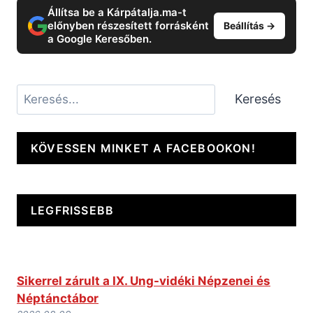
Állítsa be a Kárpátalja.ma-t
előnyben részesített forrásként
Beállítás →
a Google Keresőben.
Keresés
Keresés
KÖVESSEN MINKET A FACEBOOKON!
LEGFRISSEBB
Sikerrel zárult a IX. Ung-vidéki Népzenei és
Néptánctábor