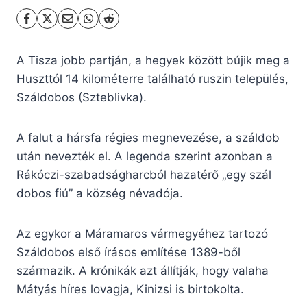
A Tisza jobb partján, a hegyek között bújik meg a
Huszttól 14 kilométerre található ruszin település,
Száldobos (Szteblivka).
A falut a hársfa régies megnevezése, a száldob
után nevezték el. A legenda szerint azonban a
Rákóczi-szabadságharcból hazatérő „egy szál
dobos fiú” a község névadója.
Az egykor a Máramaros vármegyéhez tartozó
Száldobos első írásos említése 1389-ből
származik. A krónikák azt állítják, hogy valaha
Mátyás híres lovagja, Kinizsi is birtokolta.