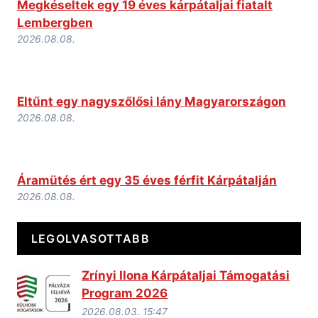
Megkéseltek egy 19 éves kárpátaljai fiatalt
Lembergben
2026.08.08.
Eltűnt egy nagyszőlősi lány Magyarországon
2026.08.08.
Áramütés ért egy 35 éves férfit Kárpátalján
2026.08.08.
LEGOLVASOTTABB
Zrínyi Ilona Kárpátaljai Támogatási
Program 2026
2026.08.03. 15:47