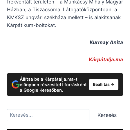
frekventált területen – a Munkácsy Mihály Magyar
Házban, a Tiszacsomai Látogatóközpontban, a
KMKSZ ungvári székháza mellett – is alakítsanak
Kárpátikum-boltokat.
Kurmay Anita
Kárpátalja.ma
Állítsa be a Kárpátalja.ma-t
előnyben részesített forrásként
Beállítás →
a Google Keresőben.
Keresés
Keresés