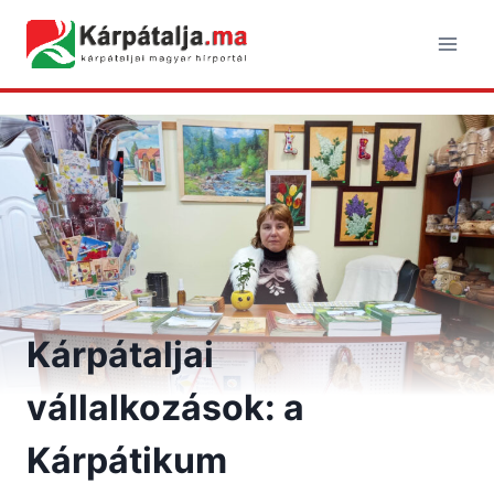
Skip
to
content
Kárpátaljai
vállalkozások: a
Kárpátikum