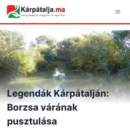
Skip
to
content
Legendák Kárpátalján:
Borzsa várának
pusztulása