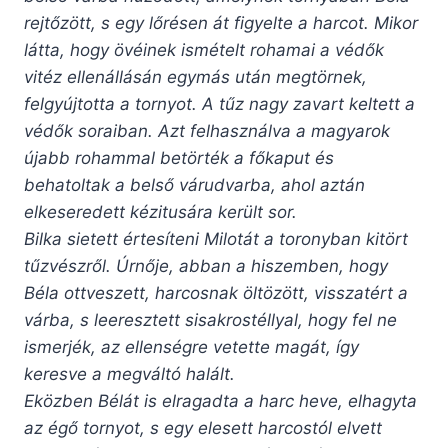
rejtőzött, s egy lőrésen át figyelte a harcot. Mikor
látta, hogy övéinek ismételt rohamai a védők
vitéz ellenállásán egymás után megtörnek,
felgyújtotta a tornyot. A tűz nagy zavart keltett a
védők soraiban. Azt felhasználva a magyarok
újabb rohammal betörték a főkaput és
behatoltak a belső várudvarba, ahol aztán
elkeseredett kézitusára került sor.
Bilka sietett értesíteni Milotát a toronyban kitört
tűzvészről. Úrnője, abban a hiszemben, hogy
Béla ottveszett, harcosnak öltözött, visszatért a
várba, s leeresztett sisakrostéllyal, hogy fel ne
ismerjék, az ellenségre vetette magát, így
keresve a megváltó halált.
Eközben Bélát is elragadta a harc heve, elhagyta
az égő tornyot, s egy elesett harcostól elvett