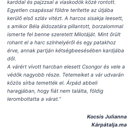
karddal és pajzzsal a viaskodók közé rontott.
Egyetlen csapással földre terítette az útjába
kerülő első szláv vitézt. A harcos sisakja leesett,
s amikor Béla áldozatára pillantott, borzalommal
ismerte fel benne szeretett Milotáját. Mint őrült
rohant el a harc színhelyéről és egy patakhoz
érve, annak partján kétségbeesésében kardjába
dől.
A várért vívott harcban elesett Csongor és vele a
védők nagyobb része. Tetemeiket a vár udvarán
közös sírba temették el. Árpád abbeli
haragjában, hogy fiát nem találta, földig
leromboltatta a várat.”
Kocsis Julianna
Kárpátalja.ma