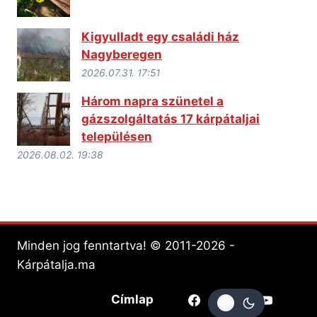
Kigyulladt egy családi ház
Nagyberegen
2026.07.31. 17:51
Három napra szünetel a
gázszolgáltatás 17 kárpátaljai
településen
2026.08.02. 19:38
Minden jog fenntartva! © 2011-2026 -
Kárpátalja.ma
Címlap