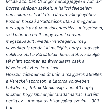
Milota azonban Csongor herceg jegyese volt, aki
Borzsa várában székelt. A halicsi fejedelem
nemsokára el is küldte a lányát vőlegényéhez.
Közben hosszú alkudozások után a magyarok
megkapták az átvonulási engedélyt. A fejedelem,
aki különben örült, hogy ilyen könnyen
megszabadult hívatlan vendégeitől, még
vezetőket is rendelt ki melléjük, hogy mutassák
nekik az utat a Kárpátokon keresztül. A közelgő
tél miatt azonban az átvonulásra csak a
következő évben kerüli sor.
Hosszú, fáradalmas út után a magyarok átkeltek
a Vereckei-szoroson, a Latorca völgyében
haladva eljutottak Munkácsig, ahol 40 napig
időztek, hogy kipihenjék fáradalmaikat. Történt
pedig ez – Anonymus bizonysága szerint – 903-
ban.