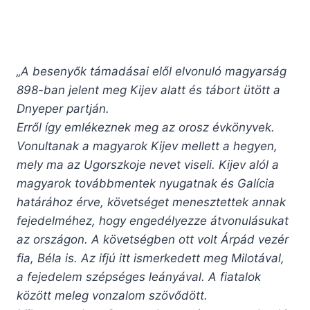
„A besenyők támadásai elől elvonuló magyarság
898-ban jelent meg Kijev alatt és tábort ütött a
Dnyeper partján.
Erről így emlékeznek meg az orosz évkönyvek.
Vonultanak a magyarok Kijev mellett a hegyen,
mely ma az Ugorszkoje nevet viseli. Kijev alól a
magyarok továbbmentek nyugatnak és Galícia
határához érve, követséget menesztettek annak
fejedelméhez, hogy engedélyezze átvonulásukat
az országon. A követségben ott volt Árpád vezér
fia, Béla is. Az ifjú itt ismerkedett meg Milotával,
a fejedelem szépséges leányával. A fiatalok
között meleg vonzalom szövődött.