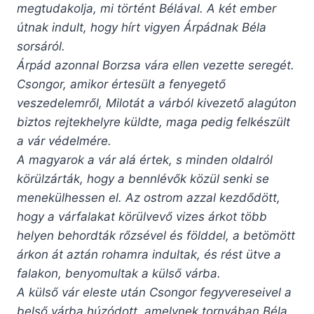
megtudakolja, mi történt Bélával. A két ember
útnak indult, hogy hírt vigyen Árpádnak Béla
sorsáról.
Árpád azonnal Borzsa vára ellen vezette seregét.
Csongor, amikor értesült a fenyegető
veszedelemről, Milotát a várból kivezető alagúton
biztos rejtekhelyre küldte, maga pedig felkészült
a vár védelmére.
A magyarok a vár alá értek, s minden oldalról
körülzárták, hogy a bennlévők közül senki se
menekülhessen el. Az ostrom azzal kezdődött,
hogy a várfalakat körülvevő vizes árkot több
helyen behordták rőzsével és földdel, a betömött
árkon át aztán rohamra indultak, és rést ütve a
falakon, benyomultak a külső várba.
A külső vár eleste után Csongor fegyvereseivel a
belső várba húzódott, amelynek tornyában Béla