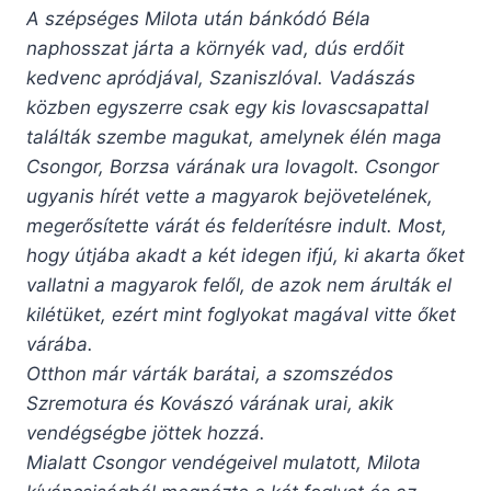
A szépséges Milota után bánkódó Béla
naphosszat járta a környék vad, dús erdőit
kedvenc apródjával, Szaniszlóval. Vadászás
közben egyszerre csak egy kis lovascsapattal
találták szembe magukat, amelynek élén maga
Csongor, Borzsa várának ura lovagolt. Csongor
ugyanis hírét vette a magyarok bejövetelének,
megerősítette várát és felderítésre indult. Most,
hogy útjába akadt a két idegen ifjú, ki akarta őket
vallatni a magyarok felől, de azok nem árulták el
kilétüket, ezért mint foglyokat magával vitte őket
várába.
Otthon már várták barátai, a szomszédos
Szremotura és Kovászó várának urai, akik
vendégségbe jöttek hozzá.
Mialatt Csongor vendégeivel mulatott, Milota