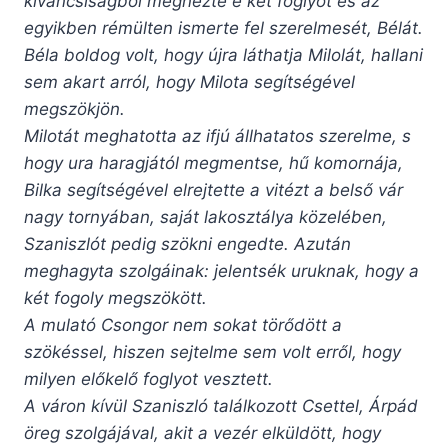
kíváncsiságból megnézte e két foglyot és az
egyikben rémülten ismerte fel szerelmesét, Bélát.
Béla boldog volt, hogy újra láthatja Milolát, hallani
sem akart arról, hogy Milota segítségével
megszökjön.
Milotát meghatotta az ifjú állhatatos szerelme, s
hogy ura haragjától megmentse, hű komornája,
Bilka segítségével elrejtette a vitézt a belső vár
nagy tornyában, saját lakosztálya közelében,
Szaniszlót pedig szökni engedte. Azután
meghagyta szolgáinak: jelentsék uruknak, hogy a
két fogoly megszökött.
A mulató Csongor nem sokat törődött a
szökéssel, hiszen sejtelme sem volt erről, hogy
milyen előkelő foglyot vesztett.
A váron kívül Szaniszló találkozott Csettel, Árpád
öreg szolgájával, akit a vezér elküldött, hogy