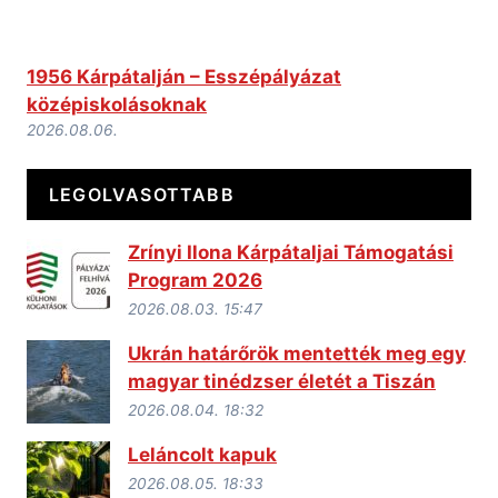
1956 Kárpátalján – Esszépályázat
középiskolásoknak
2026.08.06.
LEGOLVASOTTABB
Zrínyi Ilona Kárpátaljai Támogatási
Program 2026
2026.08.03. 15:47
Ukrán határőrök mentették meg egy
magyar tinédzser életét a Tiszán
2026.08.04. 18:32
Leláncolt kapuk
2026.08.05. 18:33