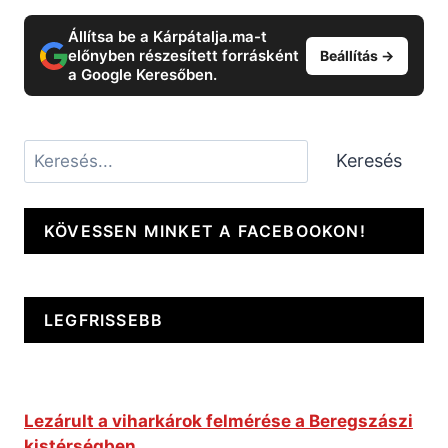
Állítsa be a Kárpátalja.ma-t
előnyben részesített forrásként
Beállítás →
a Google Keresőben.
Keresés
Keresés
KÖVESSEN MINKET A FACEBOOKON!
LEGFRISSEBB
Lezárult a viharkárok felmérése a Beregszászi
kistérségben