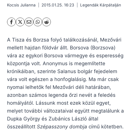
Kocsis Julianna
2015.01.25. 16:23
Legendák Kárpátalján
A Tisza és Borzsa folyó találkozásánál, Mezővári
mellett hajdan földvár állt. Borsova (Borzsova)
vára az egykori Borsova vármegye és esperesség
központja volt.
Anonymus is megemlítette
krónikáiban, szerinte Salanus bolgár fejedelem
vára volt egészen a honfoglalásig. Ma már csak
nyomai lelhetők fel Mezővári déli határában,
azonban számos legenda őrzi nevét a feledés
homályától. Lássunk most ezek közül egyet,
melyet további változataival együtt megtalálunk a
Dupka György és Zubánics László által
összeállított
Szépasszony dombja
című kötetben.