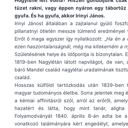
Hogyisne lett volna? Hiszen gondoljunk csak 
tüzet rakni, vagy éppen nyáron egy tábortűz
gyufa. És ha gyufa, akkor Irinyi János.
Irinyi Jánost általában a zajtalanul gyúló fosz
pillanatnyi ötletén messze túlmenő eredményei 
Erről ő maga egyszer így nyilatkozott: „
Ha én a 
ezen haszontalanságnál, még ma kitekerném a 
Születésének helye és időpontja is bizonytalan.
1819-ben Nagylétán látott napvilágot, de van, a
báró Mandel család nagylétai uradalmának tisztta
család.
Hosszas külföldi tartózkodás után 1839-ben 
magyar tudományos életbe. Sorra jelentek meg é
a kémiai affinitásról szól, arról az erőről, am
hazatért és látta, hogy mint tanár, aligha 
Folyamodványát 1840. április 8-án adta be 
vonatkozó találmányára kért engedélyt, amelye