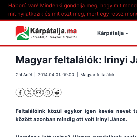
Skip
Háború van! Mindenki gondolja meg, hogy mit mond
to
mit nyilatkozik és mit oszt meg, mert egy rossz mon
content
Kárpátalja
Magyar feltalálók: Irinyi 
Gál Adél
2014.04.01. 09:00
Magyar feltalálók
Feltalálóink közül egykor igen kevés nevet 
között azonban mindig ott volt Irinyi János.