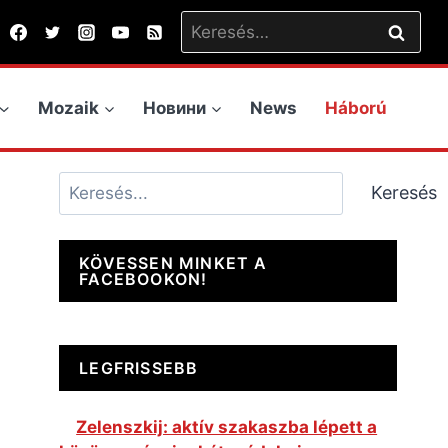
Keresés:
Mozaik
Новини
News
Háború
Keresés
Keresés
KÖVESSEN MINKET A
FACEBOOKON!
LEGFRISSEBB
Zelenszkij: aktív szakaszba lépett a