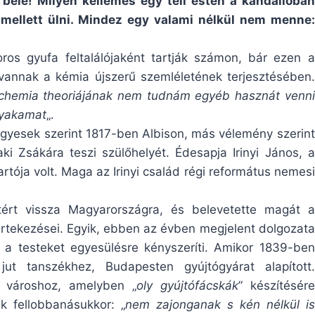
bele! Milyen kellemes egy téli estén a kandallóban
 mellett ülni. Mindez egy valami nélkül nem menne:
foros gyufa feltalálójaként tartják számon, bár ezen a
vannak a kémia újszerű szemléletének terjesztésében.
chemia theoriájának nem tudnám egyéb hasznát venni
nyakamat
„.
 Egyesek szerint 1817-ben Albison, más vélemény szerint
ki Zsákára teszi szülőhelyét. Édesapja Irinyi János, a
rtója volt. Maga az Irinyi család régi református nemesi
tért vissza Magyarországra, és belevetette magát a
rtekezései. Egyik, ebben az évben megjelent dolgozata
ely a testeket egyesülésre kényszeríti. Amikor 1839-ben
jut tanszékhez, Budapesten gyújtógyárat alapított.
a városhoz, amelyben „
oly gyújtófácskák
” készítésére
k fellobbanásukkor: „
nem zajonganak s kén nélkül is