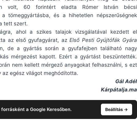
n volt, 60 forintért eladta Rómer István bécsi
 a tömeggyártásba, és a hihetetlen népszerűségnek
 tett szert.
gra, ahol a szikes talajok vizsgálatával kezdett el
tta az első gyufagyárat, az
Első Pesti Gyújtófák Gyára
n, de a gyártás során a gyufafejben található nagy
kás mérgezést kapott. Ezért a gyártást beszüntették.
rán nem kellett mérgező anyagokat felhasználni, s ezt
y az egész világot meghódította.
Gál Adél
Kárpátalja.ma
t forrásként a Google Keresőben.
Beállítás →