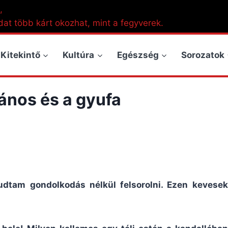
,
dat több kárt okozhat, mint a fegyverek.
Kitekintő
Kultúra
Egészség
Sorozatok
János és a gyufa
tudtam gondolkodás nélkül felsorolni. Ezen kevesek