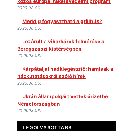
közös európai rakétavédelmi program
2026.08.06.
Meddig fogyasztható a grillhús?
2026.08.06.
Lezárult a viharkárok felmérése a
Beregszászi kistérségben
2026.08.06.
Kárpátaljai hadkiegészítő: hamisak a
házkutatásokról szóló hírek
2026.08.06.
Ukrán állampolgárt vettek őrizetbe
Németországban
2026.08.06.
LEGOLVASOTTABB