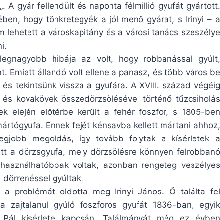
„. A gyár fellendült és naponta félmillió gyufát gyártott.
en, hogy tönkretegyék a jól menő gyárat, s Irinyi – a
em lehetett a városkapitány és a városi tanács szeszélye
i.
 legnagyobb hibája az volt, hogy robbanással gyúlt,
. Emiatt állandó volt ellene a panasz, és több város be
it és tekintsünk vissza a gyufára. A XVIII. század végéig
 és kovakövek összedörzsölésével történő tűzcsiholás
k elején előtérbe került a fehér foszfor, s 1805-ben
mártógyufa. Ennek fejét kénsavba kellett mártani ahhoz,
egjobb megoldás, így tovább folytak a kísérletek a
tt a dörzsgyufa, mely dörzsölésre könnyen felrobbanó
 használhatóbbak voltak, azonban rengeteg veszélyes
 dörrenéssel gyúltak.
 a problémát oldotta meg Irinyi János. Ő találta fel
a zajtalanul gyúló foszforos gyufát 1836-ban, egyik
r Pál kísérlete kapcsán. Találmányát még ez évben