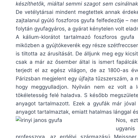
készíthetők, miáltal semmi szagot sem csinálnak
De vetélytársai mindent megtettek annak érdekéb
zajtalanul gyúló foszforos gyufa felfedezője – n
folytán gyufagyáros, a gyárat kénytelen volt eladn
A kálium-klorátot tartalmazó foszforos gyufa
miközben a gyújtókeverék egy része szétfreccsent
is tiltotta az árusítását. De álljunk meg egy kics
csak a már az ősember által is ismert fapálcák
terjedt el az egész világon, de az 1800-as éve
Párizsban megjelent egy újfajta tűzszerszám, a 
hogy meggyulladjon. Nyilván nem ez volt a l
tökéletesség felé haladva. S később megszülete
anyagot tartalmazott. Ezek a gyufák már jóval
anyagot tartalmaztak, emiatt hatalmas lánggal és
Nos, ezt
ugyanis 
professzora, az erdélyi származású Meissne