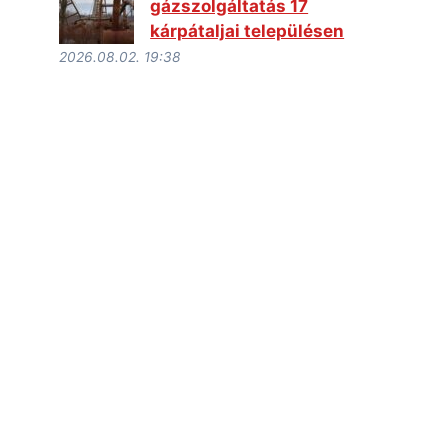
gázszolgáltatás 17
kárpátaljai településen
2026.08.02. 19:38