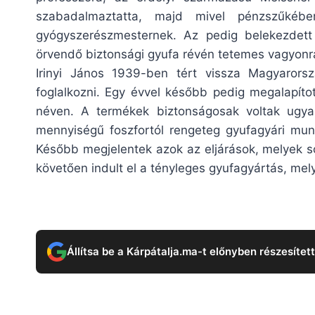
szabadalmaztatta, majd mivel pénzszűkébe
gyógyszerészmesternek. Az pedig belekezdett
örvendő biztonsági gyufa révén tetemes vagyonra
Irinyi János 1939-ben tért vissza Magyarorszá
foglalkozni. Egy évvel később pedig megalapíto
néven. A termékek biztonságosak voltak ugya
mennyiségű foszfortól rengeteg gyufagyári mun
Később megjelentek azok az eljárások, melyek so
követően indult el a tényleges gyufagyártás, mel
Állítsa be a Kárpátalja.ma-t előnyben részesítet