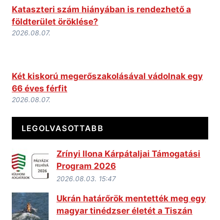
Kataszteri szám hiányában is rendezhető a
földterület öröklése?
2026.08.07.
Két kiskorú megerőszakolásával vádolnak egy
66 éves férfit
2026.08.07.
LEGOLVASOTTABB
Zrínyi Ilona Kárpátaljai Támogatási
Program 2026
2026.08.03. 15:47
Ukrán határőrök mentették meg egy
magyar tinédzser életét a Tiszán