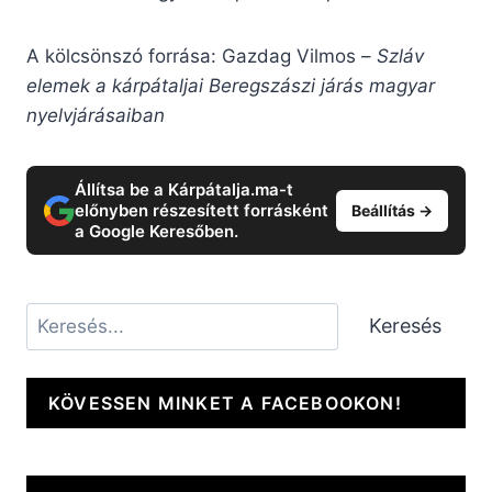
A kölcsönszó forrása: Gazdag Vilmos –
Szláv
elemek a kárpátaljai Beregszászi járás magyar
nyelvjárásaiban
Állítsa be a Kárpátalja.ma-t
előnyben részesített forrásként
Beállítás →
a Google Keresőben.
Keresés
Keresés
KÖVESSEN MINKET A FACEBOOKON!