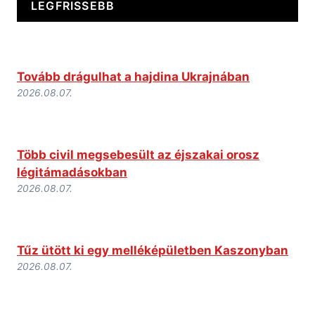
LEGFRISSEBB
Tovább drágulhat a hajdina Ukrajnában
2026.08.07.
Több civil megsebesült az éjszakai orosz
légitámadásokban
2026.08.07.
Tűz ütött ki egy melléképületben Kaszonyban
2026.08.07.