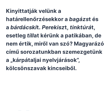
Kinyittatják velünk a
határellenőrzésekkor a
bagázs
t
és
a
bárdácski
t.
Perekisz
t,
tinktúrá
t,
esetleg
till
at kérünk a patikában, de
nem értik, miről van szó? Magyarázó
című sorozatunkban szemezgetünk
a „kárpátaljai nyelvjárások”,
kölcsönszavak kincseiből.