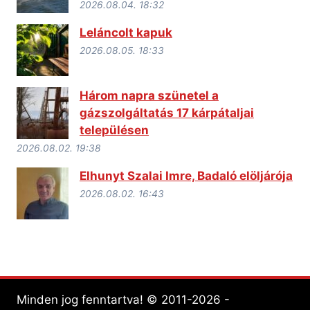
2026.08.04. 18:32
Leláncolt kapuk
2026.08.05. 18:33
Három napra szünetel a
gázszolgáltatás 17 kárpátaljai
településen
2026.08.02. 19:38
Elhunyt Szalai Imre, Badaló elöljárója
2026.08.02. 16:43
Minden jog fenntartva! © 2011-2026 -