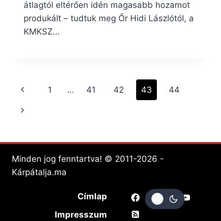
átlagtól eltérően idén magasabb hozamot
produkált – tudtuk meg Őr Hidi Lászlótól, a
KMKSZ…
Page
Previous
1
…
41
42
43
44
navigation
Page
Next
Page
Minden jog fenntartva! © 2011-2026 -
Kárpátalja.ma
Címlap
Impresszum