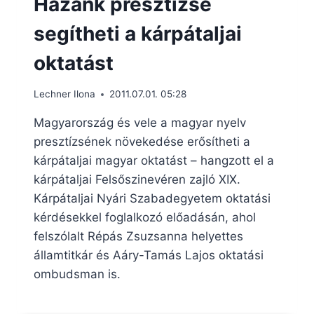
Hazánk presztízse
segítheti a kárpátaljai
oktatást
Lechner Ilona
2011.07.01. 05:28
Magyarország és vele a magyar nyelv
presztízsének növekedése erősítheti a
kárpátaljai magyar oktatást – hangzott el a
kárpátaljai Felsőszinevéren zajló XIX.
Kárpátaljai Nyári Szabadegyetem oktatási
kérdésekkel foglalkozó előadásán, ahol
felszólalt Répás Zsuzsanna helyettes
államtitkár és Aáry-Tamás Lajos oktatási
ombudsman is.