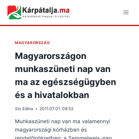
Skip
to
content
MAGYARORSZÁG
Magyarországon
munkaszüneti nap van
ma az egészségügyben
és a hivatalokban
Sin Edina
2011.07.01. 09:52
Munkaszüneti nap van ma valamennyi
magyarországi kórházban és
rendelőintézetben; a Semmelweis-nap