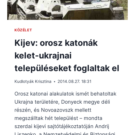
KÖZÉLET
Kijev: orosz katonák
kelet-ukrajnai
településeket foglaltak el
Kudlotyák Krisztina
2014.08.27. 18:31
Orosz katonai alakulatok ismét behatoltak
Ukrajna területére, Donyeck megye déli
részén, és Novoazovszk mellett
megszálltak hét települést – mondta
szerdai kijevi sajtótájékoztatóján Andrij
Liszenko, a Nemzetvédelmi és Biztonsági