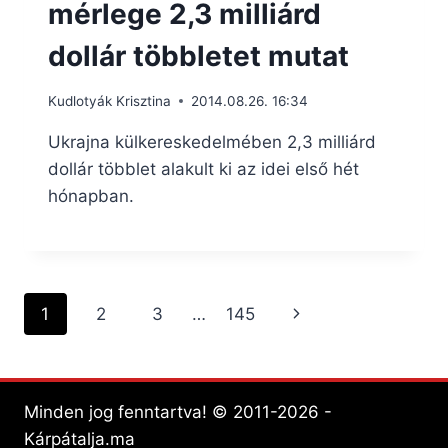
mérlege 2,3 milliárd
dollár többletet mutat
Kudlotyák Krisztina
2014.08.26. 16:34
Ukrajna külkereskedelmében 2,3 milliárd
dollár többlet alakult ki az idei első hét
hónapban.
Page
Next
1
2
3
…
145
navigation
Page
Minden jog fenntartva! © 2011-2026 -
Kárpátalja.ma