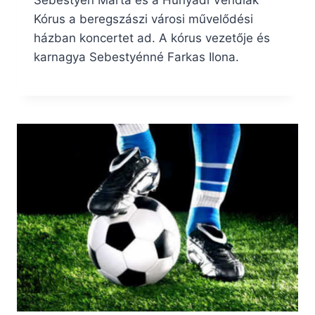
Sebestyén Márta és a Hunyadi Véndiák
Kórus a beregszászi városi művelődési
házban koncertet ad. A kórus vezetője és
karnagya Sebestyénné Farkas Ilona.