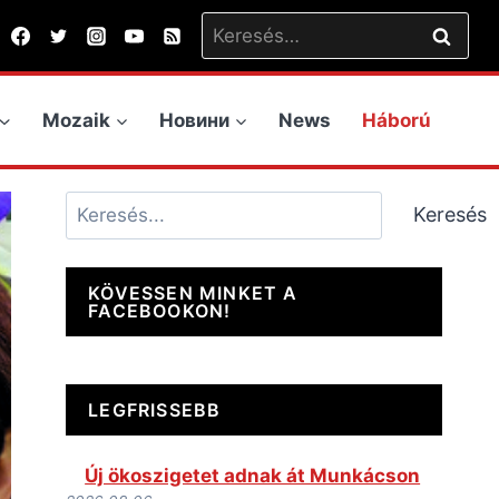
Keresés:
Mozaik
Новини
News
Háború
Keresés
Keresés
KÖVESSEN MINKET A
FACEBOOKON!
LEGFRISSEBB
Új ökoszigetet adnak át Munkácson