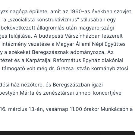
gyzsinagóga épülete, amit az 1960-as években szovjet
: a „szocialista konstruktivizmus” stílusában egy
 bekövetkezett állagromlás után magyarországi
es felújítása. A budapesti Várszínházban leszerelt
 intézmény vezetése a Magyar Állami Népi Együttes
 hogy a székeket Beregszásznak adományozza. Az
tézet és a Kárpátaljai Református Egyház diakóniai
 támogató volt még dr. Grezsa István kormánybiztosi
ődési ház nézőtere, és Beregszászban igazi
bestyén Márta és zenésztársai ünnepi koncertjével
16. március 13-án, vasárnap 11.00 órakor Munkácson a