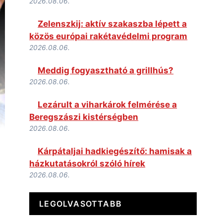
2026.08.06.
Zelenszkij: aktív szakaszba lépett a
közös európai rakétavédelmi program
2026.08.06.
Meddig fogyasztható a grillhús?
2026.08.06.
Lezárult a viharkárok felmérése a
Beregszászi kistérségben
2026.08.06.
Kárpátaljai hadkiegészítő: hamisak a
házkutatásokról szóló hírek
2026.08.06.
LEGOLVASOTTABB