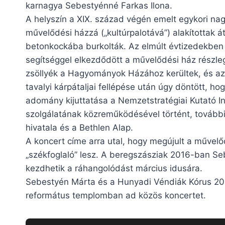
karnagya Sebestyénné Farkas Ilona.
A helyszín a XIX. század végén emelt egykori na
művelődési házzá („kultúrpalotává”) alakítottak át
betonkockába burkolták. Az elmúlt évtizedekben
segítséggel elkezdődött a művelődési ház részleg
zsöllyék a Hagyományok Házához kerültek, és az
tavalyi kárpátaljai fellépése után úgy döntött,
adomány kijuttatása a Nemzetstratégiai Kutató In
szolgálatának közreműködésével történt, további
hivatala és a Bethlen Alap.
A koncert címe arra utal, hogy megújult a művel
„székfoglaló” lesz. A beregszásziak 2016-ban Se
kezdhetik a ráhangolódást március idusára.
Sebestyén Márta és a Hunyadi Véndiák Kórus 20
református templomban ad közös koncertet.