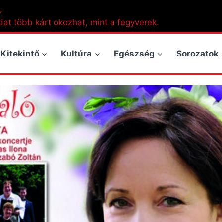
,
dat több kárt okozhat, mint a fegyverek.
Kitekintő
Kultúra
Egészség
Sorozatok