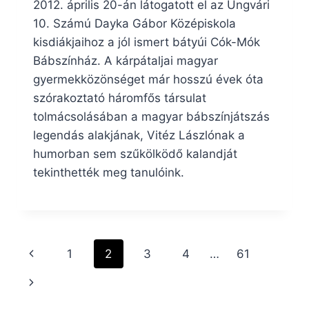
2012. április 20-án látogatott el az Ungvári
10. Számú Dayka Gábor Középiskola
kisdiákjaihoz a jól ismert bátyúi Cók-Mók
Bábszínház. A kárpátaljai magyar
gyermekközönséget már hosszú évek óta
szórakoztató háromfős társulat
tolmácsolásában a magyar bábszínjátszás
legendás alakjának, Vitéz Lászlónak a
humorban sem szűkölködő kalandját
tekinthették meg tanulóink.
Page
Previous
1
2
3
4
…
61
navigation
Page
Next
Page