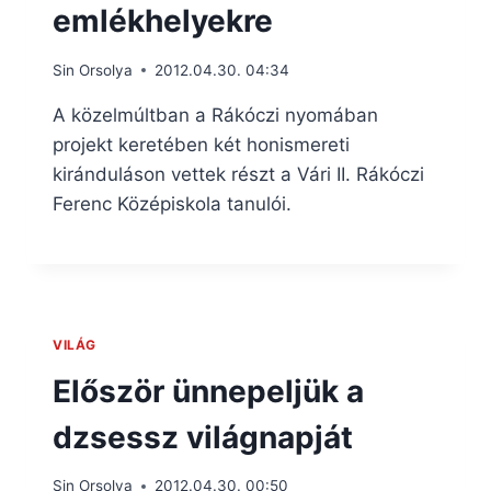
emlékhelyekre
Sin Orsolya
2012.04.30. 04:34
A közelmúltban a Rákóczi nyomában
projekt keretében két honismereti
kiránduláson vettek részt a Vári II. Rákóczi
Ferenc Középiskola tanulói.
VILÁG
Először ünnepeljük a
dzsessz világnapját
Sin Orsolya
2012.04.30. 00:50