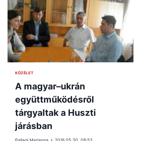
KÖZÉLET
A magyar–ukrán
együttműködésről
tárgyaltak a Huszti
járásban
Pallagi Marianna
2016.05.30. 08:53