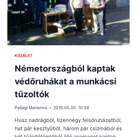
KÖZÉLET
Németországból kaptak
védőruhákat a munkácsi
tűzoltók
Pallagi Marianna
2016.05.30. 10:58
Húsz nadrágból, tizennégy felsőruházatból,
hat pár kesztyűből, három pár csizmából és
két tűzoltótömlőből álló csomagot kaptak