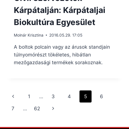
Kárpátalján: Kárpátaljai
Biokultúra Egyesület
Molnár Krisztina
2016.05.29. 17:05
A boltok polcain vagy az árusok standjain
túlnyomórészt tökéletes, hibátlan
mezőgazdasági termékek sorakoznak.
Page
Previous
1
…
3
4
5
6
navigation
Page
Next
7
…
62
Page