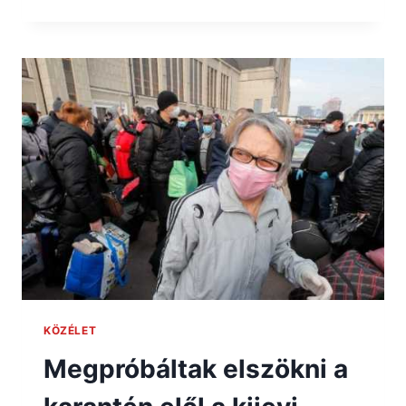
KÖZÉLET
Megpróbáltak elszökni a