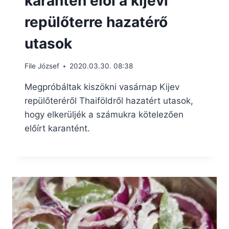
karantén elől a kijevi
repülőterre hazatérő
utasok
File József
2020.03.30. 08:38
Megpróbáltak kiszökni vasárnap Kijev
repülőteréről Thaiföldről hazatért utasok,
hogy elkerüljék a számukra kötelezően
előírt karantént.