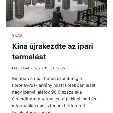
VILÁG
Kína újrakezdte az ipari
termelést
File József
2020.03.30. 17:35
Kínában a múlt héten szombatig a
koronavírus-járvány miatt korábban leállt
nagy iparvállalatok 98,6 százaléka
újraindította a termelést a pekingi ipari és
informatikai minisztérium hétfőn tett
bejelentése alapján.