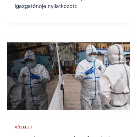
igazgatónője nyilatkozott:
KÖZÉLET