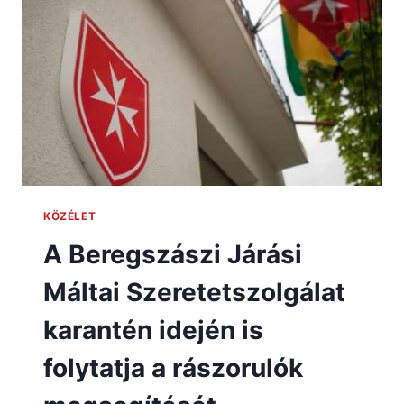
KÖZÉLET
A Beregszászi Járási
Máltai Szeretetszolgálat
karantén idején is
folytatja a rászorulók