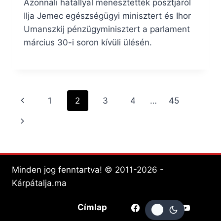
Azonnali hatállyal menesztették posztjáról
Ilja Jemec egészségügyi minisztert és Ihor
Umanszkij pénzügyminisztert a parlament
március 30-i soron kívüli ülésén.
Page
Previous
1
2
3
4
…
45
navigation
Page
Next
Page
Minden jog fenntartva! © 2011-2026 -
Kárpátalja.ma
Címlap