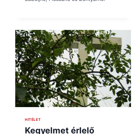
HITÉLET
Kegyelmet érlelő