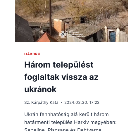
HÁBORÚ
Három települést
foglaltak vissza az
ukránok
Sz. Kárpáthy Kata
2024.03.30. 17:22
Ukrán fennhatóság alá került három
határmenti település Harkiv megyében:
Sabeljne, Piscsane és Dehtyarne.