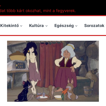
,
dat több kárt okozhat, mint a fegyverek.
Kitekintő
Kultúra
Egészség
Sorozatok