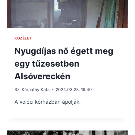
KÖZÉLET
Nyugdíjas nő égett meg
egy tűzesetben
Alsóvereckén
Sz. Kárpáthy Kata
2024.03.28. 19:40
A volóci kórházban ápolják.