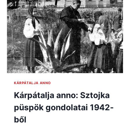
KÁRPÁTALJA ANNO
Kárpátalja anno: Sztojka
püspök gondolatai 1942-
ből