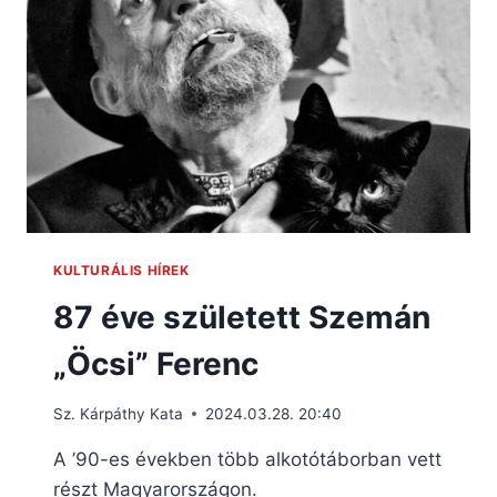
KULTURÁLIS HÍREK
87 éve született Szemán
„Öcsi” Ferenc
Sz. Kárpáthy Kata
2024.03.28. 20:40
A ’90-es években több alkotótáborban vett
részt Magyarországon.