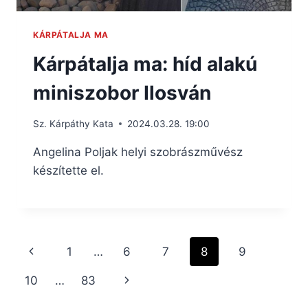
KÁRPÁTALJA MA
Kárpátalja ma: híd alakú
miniszobor Ilosván
Sz. Kárpáthy Kata
2024.03.28. 19:00
Angelina Poljak helyi szobrászművész
készítette el.
Page
Previous
1
…
6
7
8
9
navigation
Page
Next
10
…
83
Page