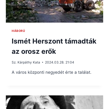
HÁBORÚ
Ismét Herszont támadták
az orosz erők
Sz. Kárpáthy Kata
2024.03.28. 21:04
A város központi negyedét érte a találat.