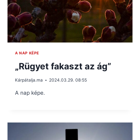
A NAP KÉPE
„Rügyet fakaszt az ág”
Kárpátalja.ma
2024.03.29. 08:55
A nap képe.