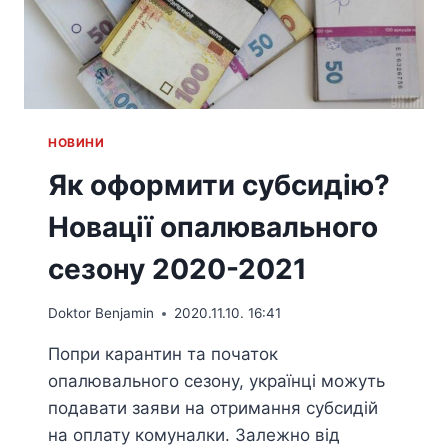
HОВИНИ
Як оформити субсидію?
Новації опалювального
сезону 2020-2021
Doktor Benjamin
2020.11.10. 16:41
Попри карантин та початок
опалювального сезону, українці можуть
подавати заяви на отримання субсидій
на оплату комуналки. Залежно від