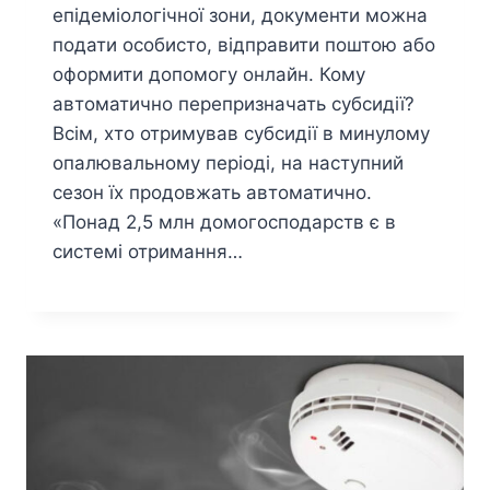
епідеміологічної зони, документи можна
подати особисто, відправити поштою або
оформити допомогу онлайн. Кому
автоматично перепризначать субсидії?
Всім, хто отримував субсидії в минулому
опалювальному періоді, на наступний
сезон їх продовжать автоматично.
«Понад 2,5 млн домогосподарств є в
системі отримання…