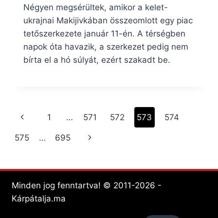
Négyen megsérültek, amikor a kelet-
ukrajnai Makijivkában összeomlott egy piac
tetőszerkezete január 11-én. A térségben
napok óta havazik, a szerkezet pedig nem
bírta el a hó súlyát, ezért szakadt be.
Page
Previous
1
…
571
572
573
574
navigation
Page
Next
575
…
695
Page
Minden jog fenntartva! © 2011-2026 -
Kárpátalja.ma