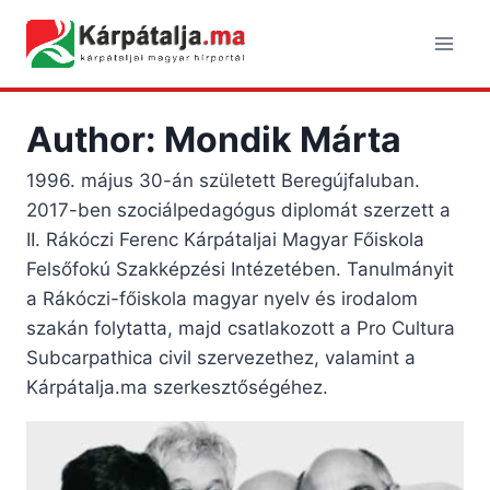
Skip
to
content
Author: Mondik Márta
1996. május 30-án született Beregújfaluban.
2017-ben szociálpedagógus diplomát szerzett a
II. Rákóczi Ferenc Kárpátaljai Magyar Főiskola
Felsőfokú Szakképzési Intézetében. Tanulmányit
a Rákóczi-főiskola magyar nyelv és irodalom
szakán folytatta, majd csatlakozott a Pro Cultura
Subcarpathica civil szervezethez, valamint a
Kárpátalja.ma szerkesztőségéhez.