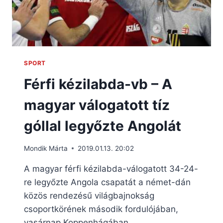
SPORT
Férfi kézilabda-vb – A
magyar válogatott tíz
góllal legyőzte Angolát
Mondik Márta
2019.01.13. 20:02
A magyar férfi kézilabda-válogatott 34-24-
re legyőzte Angola csapatát a német-dán
közös rendezésű világbajnokság
csoportkörének második fordulójában,
vasárnap Koppenhágában.