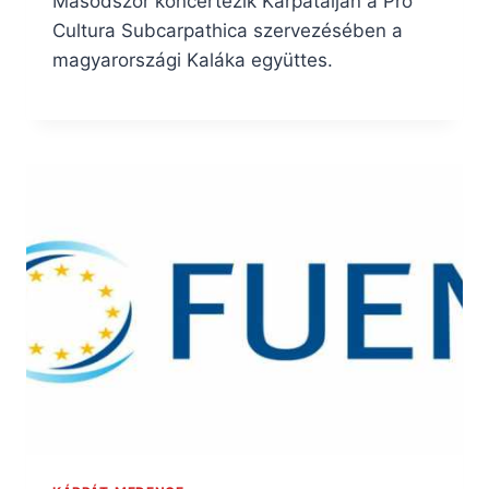
Másodszor koncertezik Kárpátalján a Pro
Cultura Subcarpathica szervezésében a
magyarországi Kaláka együttes.