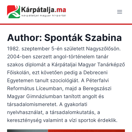
Skip
to
content
Author: Sponták Szabina
1982. szeptember 5-én született Nagyszőlősön.
2004-ben szerzett angol-történelem tanár
szakos diplomát a Kárpátaljai Magyar Tanárképző
Főiskolán, ezt követően pedig a Debreceni
Egyetemen tanult szociológiát. A Péterfalvi
Református Líceumban, majd a Beregszászi
Magyar Gimnáziumban tanított angolt és
társadalomismeretet. A gyakorlati
nyelvhasználat, a társadalomkutatás, a
kereszténység valamint a vízi sportok érdeklik.