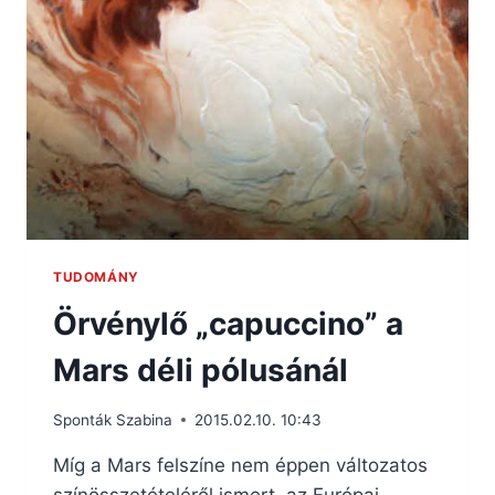
TUDOMÁNY
Örvénylő „capuccino” a
Mars déli pólusánál
Sponták Szabina
2015.02.10. 10:43
Míg a Mars felszíne nem éppen változatos
színösszetételéről ismert, az Európai