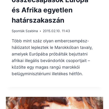
és Afrika egyetlen
határszakaszán
Sponták Szabina
2015.02.10. 11:43
Több mint száz olyan embercsempész-
hálózatot lepleztek le Marokkóban tavaly,
amelyek Európába próbálták bejuttatni
afrikai illegális bevándorlók csoportjait –
közölte egy magas rangú marokkói
belügyminisztériumi illetékes hétfőn.