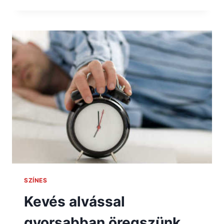
SZÍNES
Kevés alvással
gyorsabban öregszünk