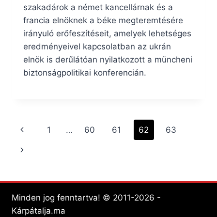
szakadárok a német kancellárnak és a
francia elnöknek a béke megteremtésére
irányuló erőfeszítéseit, amelyek lehetséges
eredményeivel kapcsolatban az ukrán
elnök is derűlátóan nyilatkozott a müncheni
biztonságpolitikai konferencián.
Page
Previous
1
…
60
61
62
63
navigation
Page
Next
Page
Minden jog fenntartva! © 2011-2026 -
Kárpátalja.ma