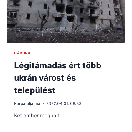
HÁBORÚ
Légitámadás ért több
ukrán várost és
települést
Kárpátalja.ma
2022.04.01. 08:33
Két ember meghalt.