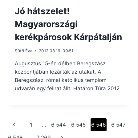
Jó hátszelet!
Magyarországi
kerékpárosok Kárpátalján
Sütő Éva
2012.08.16. 09:51
Augusztus 15-én délben Beregszász
központjában lezárták az utakat. A
Beregszászi római katolikus templom
udvarán egy felirat állt: Határon Túra 2012.
Page
Previous
1
…
6 544
6 545
6 546
6 547
navigation
Page
Next
6 548
…
7 269