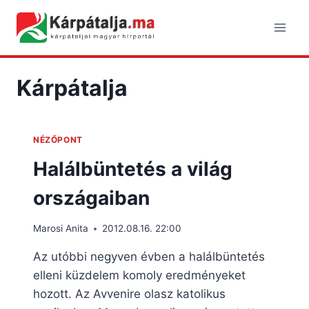
Skip
to
content
Kárpátalja
NÉZŐPONT
Halálbüntetés a világ
országaiban
Marosi Anita
2012.08.16. 22:00
Az utóbbi negyven évben a halálbüntetés
elleni küzdelem komoly eredményeket
hozott. Az Avvenire olasz katolikus