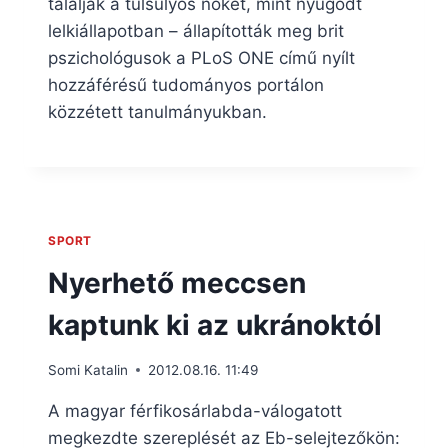
találják a túlsúlyos nőket, mint nyugodt
lelkiállapotban – állapították meg brit
pszichológusok a PLoS ONE című nyílt
hozzáférésű tudományos portálon
közzétett tanulmányukban.
SPORT
Nyerhető meccsen
kaptunk ki az ukránoktól
Somi Katalin
2012.08.16. 11:49
A magyar férfikosárlabda-válogatott
megkezdte szereplését az Eb-selejtezőkön: