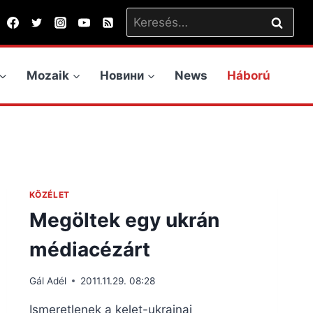
Keresés:
Mozaik
Новини
News
Háború
KÖZÉLET
Megöltek egy ukrán
médiacézárt
Gál Adél
2011.11.29. 08:28
Ismeretlenek a kelet-ukrajnai