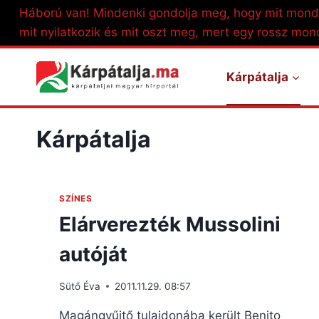
Skip
Háború van! Mindenki gondolja meg, hogy mit mond
to
mit nyilatkozik és mit oszt meg, mert egy rossz mon
content
Kárpátalja
Kárpátalja
SZÍNES
Elárverezték Mussolini
autóját
Sütő Éva
2011.11.29. 08:57
Magángyűjtő tulajdonába került Benito