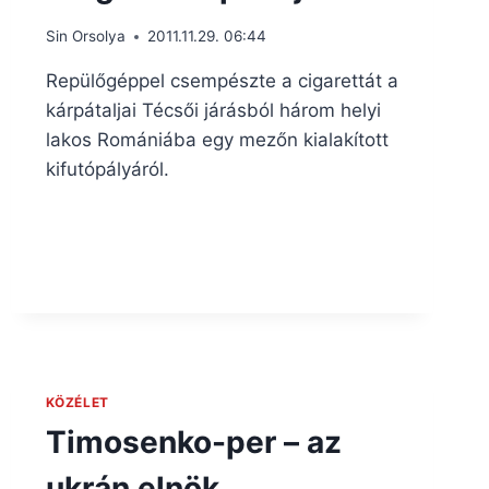
Sin Orsolya
2011.11.29. 06:44
Repülőgéppel csempészte a cigarettát a
kárpátaljai Técsői járásból három helyi
lakos Romániába egy mezőn kialakított
kifutópályáról.
KÖZÉLET
Timosenko-per – az
ukrán elnök