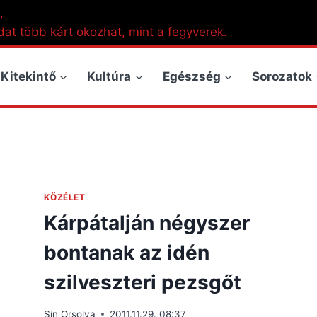
,
dat több kárt okozhat, mint a fegyverek.
Kitekintő
Kultúra
Egészség
Sorozatok
KÖZÉLET
Kárpátalján négyszer
bontanak az idén
szilveszteri pezsgőt
Sin Orsolya
2011.11.29. 08:37