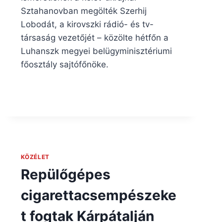
Sztahanovban megölték Szerhij
Lobodát, a kirovszki rádió- és tv-
társaság vezetőjét – közölte hétfőn a
Luhanszk megyei belügyminisztériumi
főosztály sajtófőnöke.
KÖZÉLET
Repülőgépes
cigarettacsempészeke
t fogtak Kárpátalján