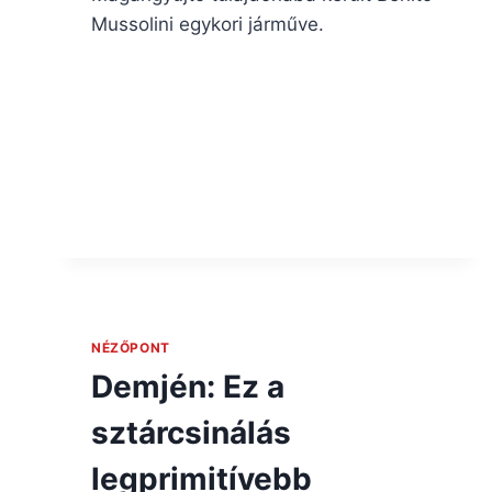
Mussolini egykori járműve.
NÉZŐPONT
Demjén: Ez a
sztárcsinálás
legprimitívebb