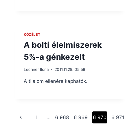
KÖZÉLET
A bolti élelmiszerek
5%-a génkezelt
Lechner Ilona
2011.11.29. 05:59
A tilalom ellenére kaphatók.
Page
Previous
1
…
6 968
6 969
6 970
6 971
Page