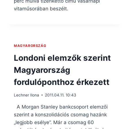
perc múlva tizenkettő című vasárnapi
vitaműsorában beszélt.
MAGYARORSZÁG
Londoni elemzők szerint
Magyarország
fordulóponthoz érkezett
Lechner Ilona
2011.04.11. 10:43
A Morgan Stanley bankcsoport elemzői
szerint a konszolidációs csomag hazánk
„legjobb esélye”. Már a csomag 60