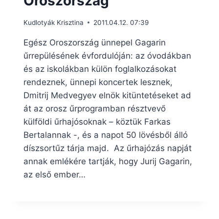
Oroszország
Kudlotyák Krisztina
2011.04.12. 07:39
Egész Oroszország ünnepel Gagarin
űrrepülésének évfordulóján: az óvodákban
és az iskolákban külön foglalkozásokat
rendeznek, ünnepi koncertek lesznek,
Dmitrij Medvegyev elnök kitüntetéseket ad
át az orosz űrprogramban résztvevő
külföldi űrhajósoknak – köztük Farkas
Bertalannak -, és a napot 50 lövésből álló
díszsortűz tárja majd. Az űrhajózás napját
annak emlékére tartják, hogy Jurij Gagarin,
az első ember…