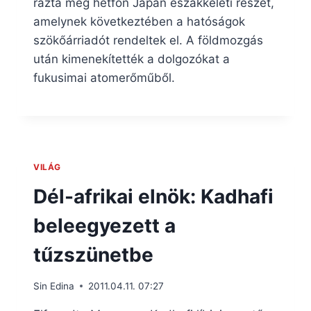
rázta meg hétfőn Japán északkeleti részét,
amelynek következtében a hatóságok
szökőárriadót rendeltek el. A földmozgás
után kimenekítették a dolgozókat a
fukusimai atomerőműből.
VILÁG
Dél-afrikai elnök: Kadhafi
beleegyezett a
tűzszünetbe
Sin Edina
2011.04.11. 07:27