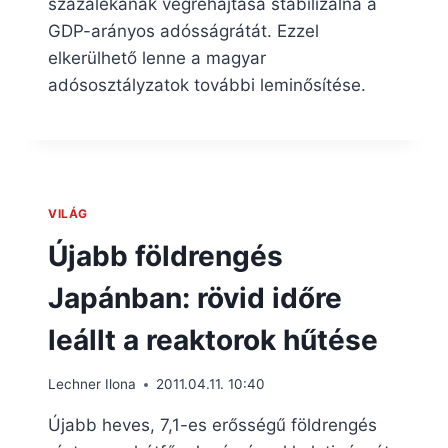
százalékának végrehajtása stabilizálná a
GDP-arányos adósságrátát. Ezzel
elkerülhető lenne a magyar
adósosztályzatok további leminősítése.
VILÁG
Újabb földrengés
Japánban: rövid időre
leállt a reaktorok hűtése
Lechner Ilona
2011.04.11. 10:40
Újabb heves, 7,1-es erősségű földrengés