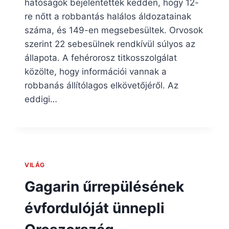
hatóságok bejelentették kedden, hogy 12-
re nőtt a robbantás halálos áldozatainak
száma, és 149-en megsebesültek. Orvosok
szerint 22 sebesülnek rendkívül súlyos az
állapota. A fehérorosz titkosszolgálat
közölte, hogy információi vannak a
robbanás állítólagos elkövetőjéről. Az
eddigi…
VILÁG
Gagarin űrrepülésének
évfordulóját ünnepli