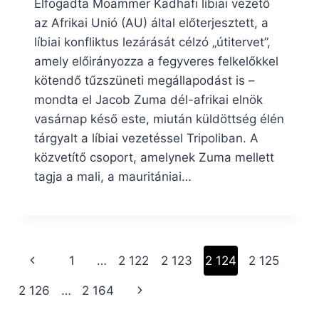
Elfogadta Moammer Kadhafi líbiai vezető
az Afrikai Unió (AU) által előterjesztett, a
líbiai konfliktus lezárását célzó „útitervet”,
amely előirányozza a fegyveres felkelőkkel
kötendő tűzszüneti megállapodást is –
mondta el Jacob Zuma dél-afrikai elnök
vasárnap késő este, miután küldöttség élén
tárgyalt a líbiai vezetéssel Tripoliban. A
közvetítő csoport, amelynek Zuma mellett
tagja a mali, a mauritániai…
Page
Previous
1
…
2 122
2 123
2 124
2 125
navigation
Page
Next
2 126
…
2 164
Page