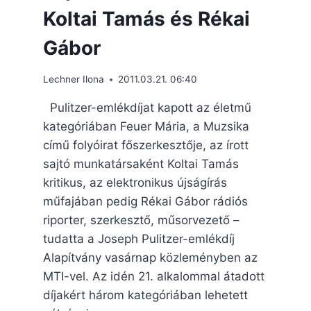
Koltai Tamás és Rékai
Gábor
Lechner Ilona
2011.03.21. 06:40
Pulitzer-emlékdíjat kapott az életmű
kategóriában Feuer Mária, a Muzsika
című folyóirat főszerkesztője, az írott
sajtó munkatársaként Koltai Tamás
kritikus, az elektronikus újságírás
műfajában pedig Rékai Gábor rádiós
riporter, szerkesztő, műsorvezető –
tudatta a Joseph Pulitzer-emlékdíj
Alapítvány vasárnap közleményben az
MTI-vel. Az idén 21. alkalommal átadott
díjakért három kategóriában lehetett