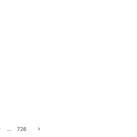
Next
9
…
726