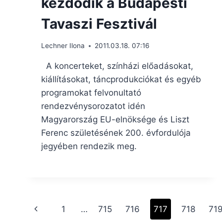
kezdődik a Budapesti
Tavaszi Fesztivál
Lechner Ilona
2011.03.18. 07:16
A koncerteket, színházi előadásokat,
kiállításokat, táncprodukciókat és egyéb
programokat felvonultató
rendezvénysorozatot idén
Magyarország EU-elnöksége és Liszt
Ferenc születésének 200. évfordulója
jegyében rendezik meg.
Page
Previous
1
…
715
716
717
718
71