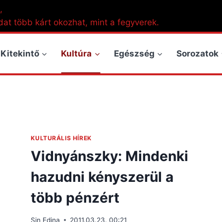
,
dat több kárt okozhat, mint a fegyverek.
Kitekintő
Kultúra
Egészség
Sorozatok
KULTURÁLIS HÍREK
Vidnyánszky: Mindenki
hazudni kényszerül a
több pénzért
Sin Edina
2011.03.23. 00:21