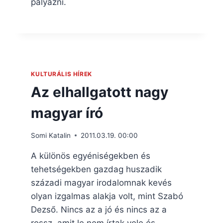
pályázni.
KULTURÁLIS HÍREK
Az elhallgatott nagy
magyar író
Somi Katalin
2011.03.19. 00:00
A különös egyéniségekben és
tehetségekben gazdag huszadik
századi magyar irodalomnak kevés
olyan izgalmas alakja volt, mint Szabó
Dezső. Nincs az a jó és nincs az a
rossz, amit le nem írtak vele és