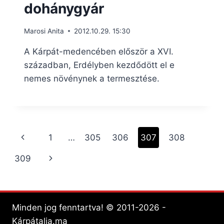
dohánygyár
Marosi Anita
2012.10.29. 15:30
A Kárpát-medencében először a XVI.
században, Erdélyben kezdődött el e
nemes növénynek a termesztése.
Page
Previous
1
…
305
306
307
308
navigation
Page
Next
309
Page
Minden jog fenntartva! © 2011-2026 -
Kárpátalja.ma