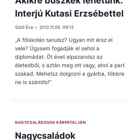
Akikre büszkék lehetünk.
Interjú Kutasi Erzsébettel
Sütő Éva
2012.11.06. 09:13
„A főiskolán tanulsz? Ugyan mit érsz el
vele? Úgysem fogadják el sehol a
diplomádat. Öt évet elpazarolsz az
életedből, s aztán meg ott vagy, ahol a part
szakad. Mehetsz dolgozni a gyárba, többre
ne is számíts!”
NAGYCSALÁDOSOK KÁRPÁTALJÁN
Nagycsaládok