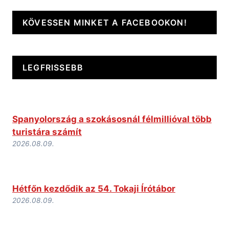
KÖVESSEN MINKET A FACEBOOKON!
LEGFRISSEBB
Spanyolország a szokásosnál félmillióval több
turistára számít
2026.08.09.
Hétfőn kezdődik az 54. Tokaji Írótábor
2026.08.09.