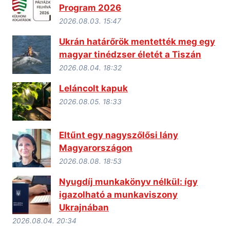
Program 2026
2026.08.03. 15:47
Ukrán határőrök mentették meg egy
magyar tinédzser életét a Tiszán
2026.08.04. 18:32
Leláncolt kapuk
2026.08.05. 18:33
Eltűnt egy nagyszőlősi lány
Magyarországon
2026.08.08. 18:53
Nyugdíj munkakönyv nélkül: így
igazolható a munkaviszony
Ukrajnában
2026.08.04. 20:34