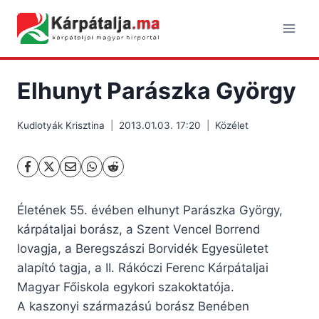
Skip
to
content
Elhunyt Parászka György
Kudlotyák Krisztina
2013.01.03. 17:20
Közélet
Életének 55. évében elhunyt Parászka György,
kárpátaljai borász, a Szent Vencel Borrend
lovagja, a Beregszászi Borvidék Egyesületet
alapító tagja, a II. Rákóczi Ferenc Kárpátaljai
Magyar Főiskola egykori szakoktatója.
A kaszonyi származású borász Benében