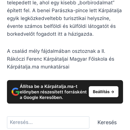
telepedett le, ahol egy kisebb „borbirodalmat”
épített fel. A benei Parászka-pince lett Kárpátalja
egyik legközkedveltebb turisztikai helyszíne,
évente számos belföldi és külföldi látogatót és
borkedvelőt fogadott itt a házigazda.
A család mély fájdalmában osztoznak a II.
Rákóczi Ferenc Kárpátaljai Magyar Főiskola és
Kárpátalja.ma munkatársai
Állítsa be a Kárpátalja.ma-t
előnyben részesített forrásként
Beállítás →
a Google Keresőben.
Keresés
Keresés