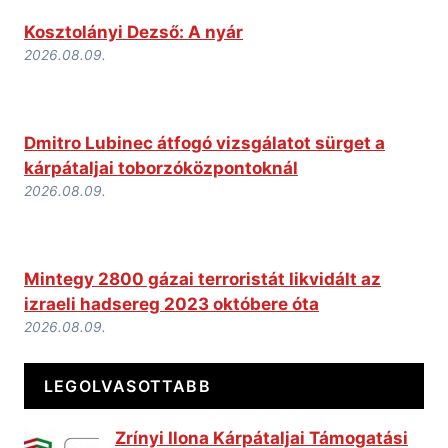
Kosztolányi Dezső: A nyár
2026.08.09.
Dmitro Lubinec átfogó vizsgálatot sürget a
kárpátaljai toborzóközpontoknál
2026.08.09.
Mintegy 2800 gázai terroristát likvidált az
izraeli hadsereg 2023 októbere óta
2026.08.09.
LEGOLVASOTTABB
Zrínyi Ilona Kárpátaljai Támogatási