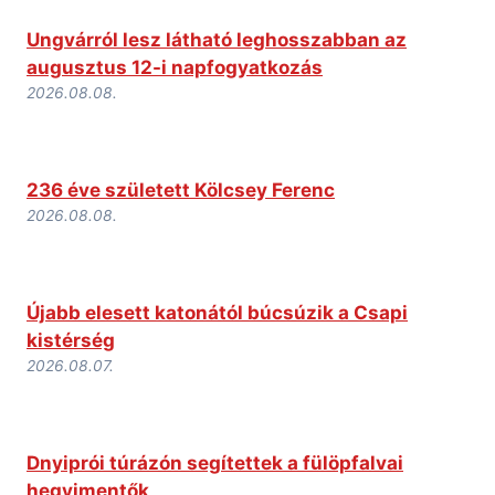
Ungvárról lesz látható leghosszabban az
augusztus 12-i napfogyatkozás
2026.08.08.
236 éve született Kölcsey Ferenc
2026.08.08.
Újabb elesett katonától búcsúzik a Csapi
kistérség
2026.08.07.
Dnyiprói túrázón segítettek a fülöpfalvai
hegyimentők