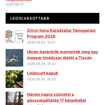
2026.08.07.
LEGOLVASOTTABB
Zrínyi Ilona Kárpátaljai Támogatási
Program 2026
2026.08.03. 15:47
Ukrán határőrök mentették meg egy
magyar tinédzser életét a Tiszán
2026.08.04. 18:32
Leláncolt kapuk
2026.08.05. 18:33
Három napra szünetel a
gázszolgáltatás 17 kárpátaljai