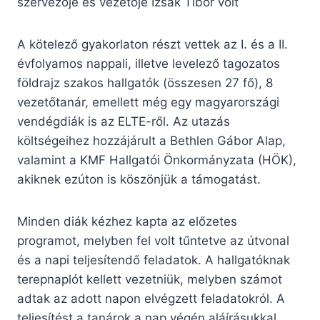
szervezője és vezetője Izsák Tibor volt
A kötelező gyakorlaton részt vettek az I. és a II.
évfolyamos nappali, illetve levelező tagozatos
földrajz szakos hallgatók (összesen 27 fő), 8
vezetőtanár, emellett még egy magyarországi
vendégdiák is az ELTE-ről. Az utazás
költségeihez hozzájárult a Bethlen Gábor Alap,
valamint a KMF Hallgatói Önkormányzata (HÖK),
akiknek ezúton is köszönjük a támogatást.
Minden diák kézhez kapta az előzetes
programot, melyben fel volt tűntetve az útvonal
és a napi teljesítendő feladatok. A hallgatóknak
terepnaplót kellett vezetniük, melyben számot
adtak az adott napon elvégzett feladatokról. A
teljesítést a tanárok a nap végén aláírásukkal