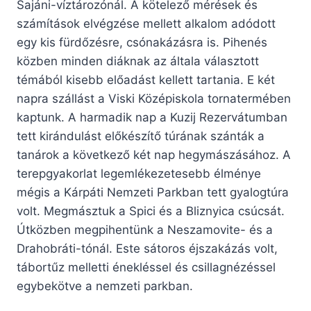
Sajáni-víztározónál. A kötelező mérések és
számítások elvégzése mellett alkalom adódott
egy kis fürdőzésre, csónakázásra is. Pihenés
közben minden diáknak az általa választott
témából kisebb előadást kellett tartania. E két
napra szállást a Viski Középiskola tornatermében
kaptunk. A harmadik nap a Kuzij Rezervátumban
tett kirándulást előkészítő túrának szánták a
tanárok a következő két nap hegymászásához. A
terepgyakorlat legemlékezetesebb élménye
mégis a Kárpáti Nemzeti Parkban tett gyalogtúra
volt. Megmásztuk a Spici és a Bliznyica csúcsát.
Útközben megpihentünk a Neszamovite- és a
Drahobráti-tónál. Este sátoros éjszakázás volt,
tábortűz melletti énekléssel és csillagnézéssel
egybekötve a nemzeti parkban.