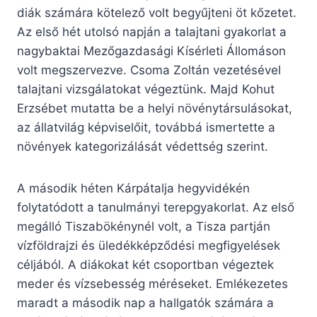
diák számára kötelező volt begyűjteni öt kőzetet.
Az első hét utolsó napján a talajtani gyakorlat a
nagybaktai Mezőgazdasági Kísérleti Állomáson
volt megszervezve. Csoma Zoltán vezetésével
talajtani vizsgálatokat végeztünk. Majd Kohut
Erzsébet mutatta be a helyi növénytársulásokat,
az állatvilág képviselőit, továbbá ismertette a
növények kategorizálását védettség szerint.
A második héten Kárpátalja hegyvidékén
folytatódott a tanulmányi terepgyakorlat. Az első
megálló Tiszabökénynél volt, a Tisza partján
vízföldrajzi és üledékképződési megfigyelések
céljából. A diákokat két csoportban végeztek
meder és vízsebesség méréseket. Emlékezetes
maradt a második nap a hallgatók számára a