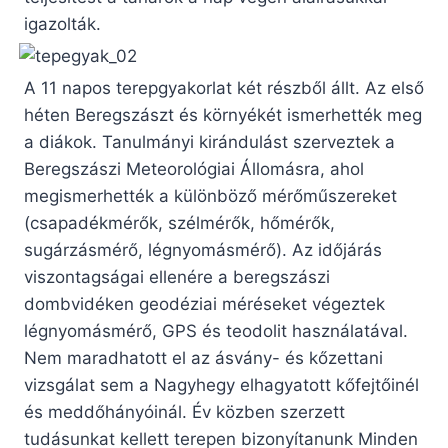
igazolták.
A 11 napos terepgyakorlat két részből állt. Az első
héten Beregszászt és környékét ismerhették meg
a diákok. Tanulmányi kirándulást szerveztek a
Beregszászi Meteorológiai Állomásra, ahol
megismerhették a különböző mérőműszereket
(csapadékmérők, szélmérők, hőmérők,
sugárzásmérő, légnyomásmérő). Az időjárás
viszontagságai ellenére a beregszászi
dombvidéken geodéziai méréseket végeztek
légnyomásmérő, GPS és teodolit használatával.
Nem maradhatott el az ásvány- és kőzettani
vizsgálat sem a Nagyhegy elhagyatott kőfejtőinél
és meddőhányóinál. Év közben szerzett
tudásunkat kellett terepen bizonyítanunk Minden