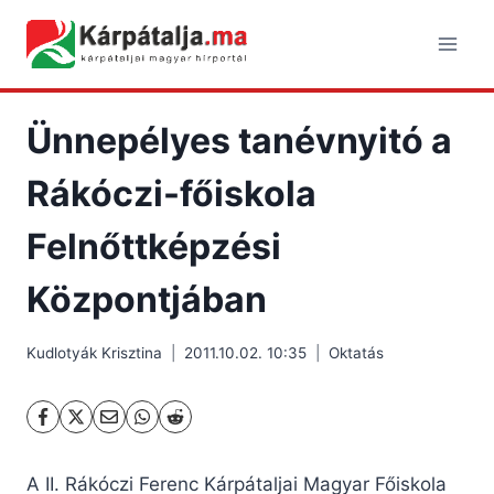
Skip
to
content
Ünnepélyes tanévnyitó a
Rákóczi-főiskola
Felnőttképzési
Központjában
Kudlotyák Krisztina
2011.10.02. 10:35
Oktatás
A II. Rákóczi Ferenc Kárpátaljai Magyar Főiskola