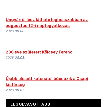
Ungvárról lesz látható leghosszabban az
augusztus 12-i napfogyatkozás
2026.08.08.
236 éve született Kölcsey Ferenc
2026.08.08.
Újabb elesett katonától búcsúzik a Csapi
kistérség
2026.08.07.
LEGOLVASOTTABB