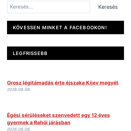
Keresés
Keresés
KÖVESSEN MINKET A FACEBOOKON!
LEGFRISSEBB
Orosz légitámadás érte éjszaka Kijev megyét
2026.08.08.
Égési sérüléseket szenvedett egy 12 éves
gyermek a Rahói járásban
2026.08.08.