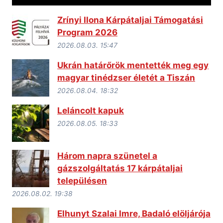
Zrínyi Ilona Kárpátaljai Támogatási
Program 2026
2026.08.03. 15:47
Ukrán határőrök mentették meg egy
magyar tinédzser életét a Tiszán
2026.08.04. 18:32
Leláncolt kapuk
2026.08.05. 18:33
Három napra szünetel a
gázszolgáltatás 17 kárpátaljai
településen
2026.08.02. 19:38
Elhunyt Szalai Imre, Badaló elöljárója