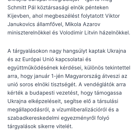
Schmitt Pál köztársasági elnök pénteken
Kijevben, ahol megbeszélést folytatott Viktor
Janukovics államfővel, Mikola Azarov
miniszterelnökkel és Volodimir Litvin házelnökkel.
A tárgyalásokon nagy hangsúlyt kaptak Ukrajna
és az Európai Unió kapcsolatai és
együttműködésének kérdései, különös tekintettel
arra, hogy január 1-jén Magyarország átveszi az
unió soros elnöki tisztségét. A vendéglátók arra
kérték a budapesti vezetést, hogy támogassa
Ukrajna elképzeléseit, segítse elő a társulási
megállapodásról, a vízumliberalizációról és a
szabadkereskedelmi egyezményről folyó
tárgyalások sikerre vitelét.