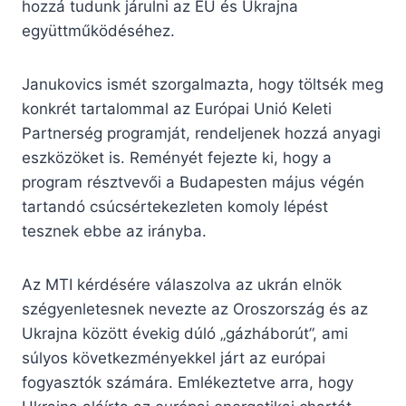
hozzá tudunk járulni az EU és Ukrajna
együttműködéséhez.
Janukovics ismét szorgalmazta, hogy töltsék meg
konkrét tartalommal az Európai Unió Keleti
Partnerség programját, rendeljenek hozzá anyagi
eszközöket is. Reményét fejezte ki, hogy a
program résztvevői a Budapesten május végén
tartandó csúcsértekezleten komoly lépést
tesznek ebbe az irányba.
Az MTI kérdésére válaszolva az ukrán elnök
szégyenletesnek nevezte az Oroszország és az
Ukrajna között évekig dúló „gázháborút”, ami
súlyos következményekkel járt az európai
fogyasztók számára. Emlékeztetve arra, hogy