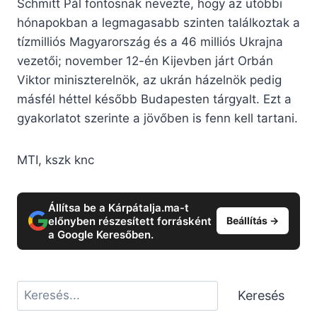
Schmitt Pál fontosnak nevezte, hogy az utóbbi
hónapokban a legmagasabb szinten találkoztak a
tízmilliós Magyarország és a 46 milliós Ukrajna
vezetői; november 12-én Kijevben járt Orbán
Viktor miniszterelnök, az ukrán házelnök pedig
másfél héttel később Budapesten tárgyalt. Ezt a
gyakorlatot szerinte a jövőben is fenn kell tartani.
MTI, kszk knc
Állítsa be a Kárpátalja.ma-t
előnyben részesített forrásként
Beállítás →
a Google Keresőben.
Keresés
Keresés