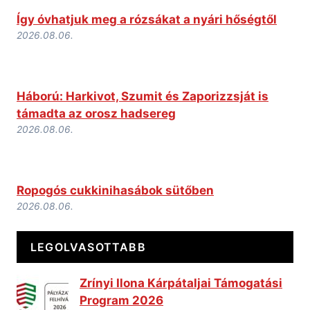
Így óvhatjuk meg a rózsákat a nyári hőségtől
2026.08.06.
Háború: Harkivot, Szumit és Zaporizzsját is
támadta az orosz hadsereg
2026.08.06.
Ropogós cukkinihasábok sütőben
2026.08.06.
LEGOLVASOTTABB
Zrínyi Ilona Kárpátaljai Támogatási
Program 2026