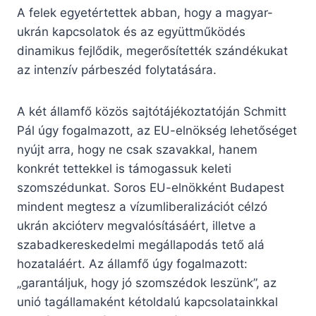
A felek egyetértettek abban, hogy a magyar-
ukrán kapcsolatok és az együttműködés
dinamikus fejlődik, megerősítették szándékukat
az intenzív párbeszéd folytatására.
A két államfő közös sajtótájékoztatóján Schmitt
Pál úgy fogalmazott, az EU-elnökség lehetőséget
nyújt arra, hogy ne csak szavakkal, hanem
konkrét tettekkel is támogassuk keleti
szomszédunkat. Soros EU-elnökként Budapest
mindent megtesz a vízumliberalizációt célzó
ukrán akcióterv megvalósításáért, illetve a
szabadkereskedelmi megállapodás tető alá
hozataláért. Az államfő úgy fogalmazott:
„garantáljuk, hogy jó szomszédok leszünk”, az
unió tagállamaként kétoldalú kapcsolatainkkal