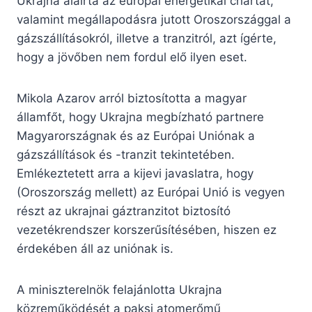
Ukrajna aláírta az európai energetikai chartát,
valamint megállapodásra jutott Oroszországgal a
gázszállításokról, illetve a tranzitról, azt ígérte,
hogy a jövőben nem fordul elő ilyen eset.
Mikola Azarov arról biztosította a magyar
államfőt, hogy Ukrajna megbízható partnere
Magyarországnak és az Európai Uniónak a
gázszállítások és -tranzit tekintetében.
Emlékeztetett arra a kijevi javaslatra, hogy
(Oroszország mellett) az Európai Unió is vegyen
részt az ukrajnai gáztranzitot biztosító
vezetékrendszer korszerűsítésében, hiszen ez
érdekében áll az uniónak is.
A miniszterelnök felajánlotta Ukrajna
közreműködését a paksi atomerőmű