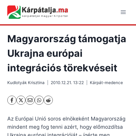
Skip
to
content
Magyarország támogatja
Ukrajna európai
integrációs törekvéseit
Kudlotyák Krisztina
2010.12.21. 13:22
Kárpát-medence
Az Európai Unió soros elnökeként Magyarország
mindent meg fog tenni azért, hogy előmozdítsa
Ukrajna európai integrációját – ígérte meg