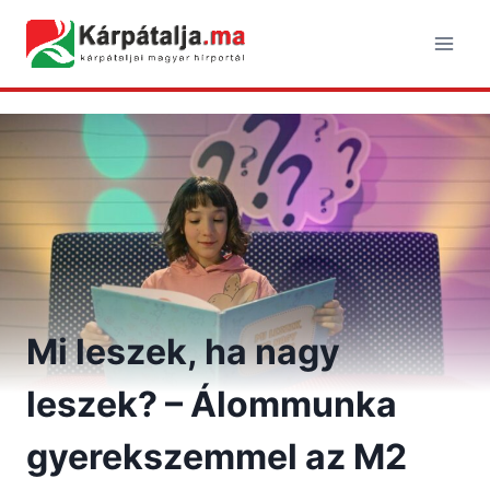
Skip
to
content
Mi leszek, ha nagy
leszek? – Álommunka
gyerekszemmel az M2