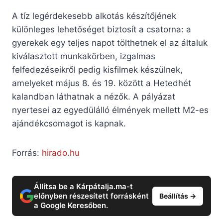
A tíz legérdekesebb alkotás készítőjének
különleges lehetőséget biztosít a csatorna: a
gyerekek egy teljes napot tölthetnek el az általuk
kiválasztott munkakörben, izgalmas
felfedezéseikről pedig kisfilmek készülnek,
amelyeket május 8. és 19. között a Hetedhét
kalandban láthatnak a nézők. A pályázat
nyertesei az egyedülálló élmények mellett M2-es
ajándékcsomagot is kapnak.
Forrás:
hirado.hu
Állítsa be a Kárpátalja.ma-t
előnyben részesített forrásként
Beállítás →
a Google Keresőben.