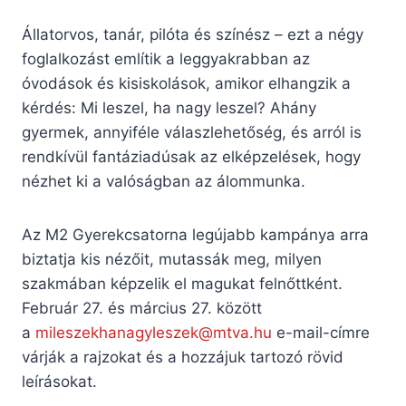
Állatorvos, tanár, pilóta és színész – ezt a négy
foglalkozást említik a leggyakrabban az
óvodások és kisiskolások, amikor elhangzik a
kérdés: Mi leszel, ha nagy leszel? Ahány
gyermek, annyiféle válaszlehetőség, és arról is
rendkívül fantáziadúsak az elképzelések, hogy
nézhet ki a valóságban az álommunka.
Az M2 Gyerekcsatorna legújabb kampánya arra
biztatja kis nézőit, mutassák meg, milyen
szakmában képzelik el magukat felnőttként.
Február 27. és március 27. között
a
mileszekhanagyleszek@mtva.hu
e-mail-címre
várják a rajzokat és a hozzájuk tartozó rövid
leírásokat.