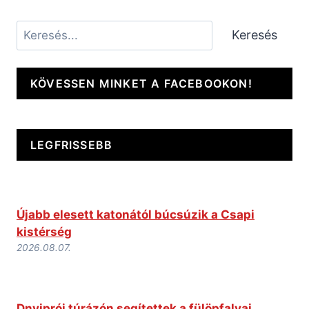
Keresés
Keresés
KÖVESSEN MINKET A FACEBOOKON!
LEGFRISSEBB
Újabb elesett katonától búcsúzik a Csapi
kistérség
2026.08.07.
Dnyiprói túrázón segítettek a fülöpfalvai