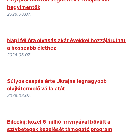
hegyimentők
2026.08.07.
Napi fél óra olvasás akár évekkel hozzájárulhat
a hosszabb élethez
2026.08.07.
Súlyos csapás érte Ukrajna legnagyobb
olajkitermelő vállalatát
2026.08.07.
Bileckij: közel 6 millió hrivnyával bővült a
szívbetegek kezelését támogató program