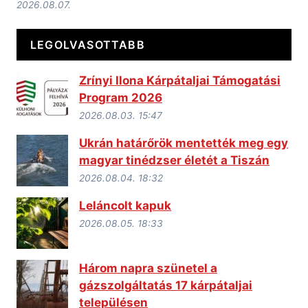
2026.08.07.
LEGOLVASOTTABB
Zrínyi Ilona Kárpátaljai Támogatási
Program 2026
2026.08.03. 15:47
Ukrán határőrök mentették meg egy
magyar tinédzser életét a Tiszán
2026.08.04. 18:32
Leláncolt kapuk
2026.08.05. 18:33
Három napra szünetel a
gázszolgáltatás 17 kárpátaljai
településen