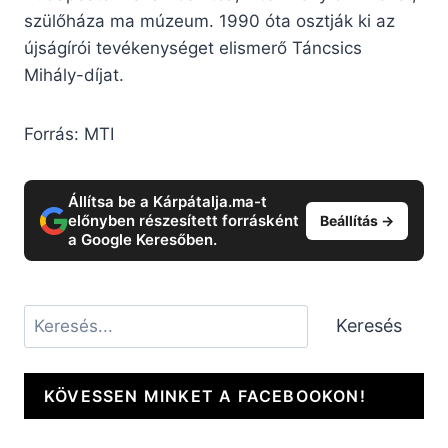
szülőháza ma múzeum. 1990 óta osztják ki az
újságírói tevékenységet elismerő Táncsics
Mihály-díjat.
Forrás: MTI
Állítsa be a Kárpátalja.ma-t
előnyben részesített forrásként
Beállítás →
a Google Keresőben.
Keresés
Keresés
KÖVESSEN MINKET A FACEBOOKON!