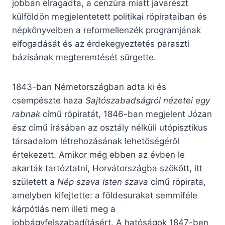
jobban elragadta, a cenzúra miatt javarészt
külföldön megjelentetett politikai röpirataiban és
népkönyveiben a reformellenzék programjának
elfogadását és az érdekegyeztetés paraszti
bázisának megteremtését sürgette.
1843-ban Németországban adta ki és
csempészte haza
Sajtószabadságról nézetei egy
rabnak
című röpiratát, 1846-ban megjelent Józan
ész című írásában az osztály nélküli utópisztikus
társadalom létrehozásának lehetőségéről
értekezett. Amikor még ebben az évben le
akarták tartóztatni, Horvátországba szökött, itt
született a
Nép szava Isten szava
című röpirata,
amelyben kifejtette: a földesurakat semmiféle
kárpótlás nem illeti meg a
jobbágyfelszabadításért. A hatóságok 1847-ben