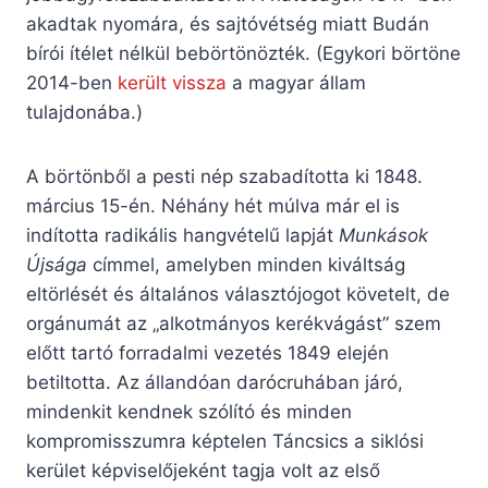
akadtak nyomára, és sajtóvétség miatt Budán
bírói ítélet nélkül bebörtönözték. (Egykori börtöne
2014-ben
került vissza
a magyar állam
tulajdonába.)
A börtönből a pesti nép szabadította ki 1848.
március 15-én. Néhány hét múlva már el is
indította radikális hangvételű lapját
Munkások
Újsága
címmel, amelyben minden kiváltság
eltörlését és általános választójogot követelt, de
orgánumát az „alkotmányos kerékvágást” szem
előtt tartó forradalmi vezetés 1849 elején
betiltotta. Az állandóan darócruhában járó,
mindenkit kendnek szólító és minden
kompromisszumra képtelen Táncsics a siklósi
kerület képviselőjeként tagja volt az első