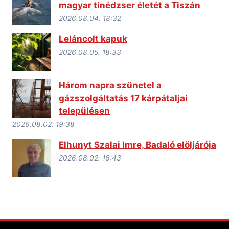
magyar tinédzser életét a Tiszán
2026.08.04. 18:32
Leláncolt kapuk
2026.08.05. 18:33
Három napra szünetel a
gázszolgáltatás 17 kárpátaljai
településen
2026.08.02. 19:38
Elhunyt Szalai Imre, Badaló elöljárója
2026.08.02. 16:43