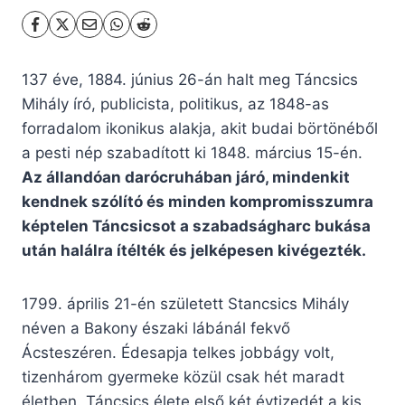
137 éve, 1884. június 26-án halt meg Táncsics
Mihály író, publicista, politikus, az 1848-as
forradalom ikonikus alakja, akit budai börtönéből
a pesti nép szabadított ki 1848. március 15-én.
Az állandóan darócruhában járó, mindenkit
kendnek szólító és minden kompromisszumra
képtelen Táncsicsot a szabadságharc bukása
után halálra ítélték és jelképesen kivégezték.
1799. április 21-én született Stancsics Mihály
néven a Bakony északi lábánál fekvő
Ácsteszéren. Édesapja telkes jobbágy volt,
tizenhárom gyermeke közül csak hét maradt
életben. Táncsics élete első két évtizedét a kis