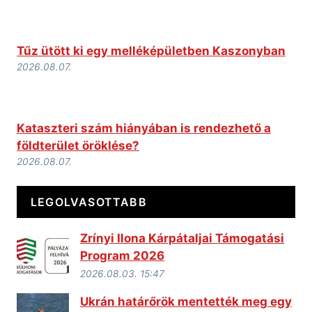
Tűz ütött ki egy melléképületben Kaszonyban
2026.08.07.
Kataszteri szám hiányában is rendezhető a
földterület öröklése?
2026.08.07.
LEGOLVASOTTABB
Zrínyi Ilona Kárpátaljai Támogatási
Program 2026
2026.08.03. 15:47
Ukrán határőrök mentették meg egy