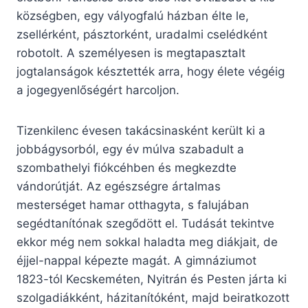
községben, egy vályogfalú házban élte le,
zsellérként, pásztorként, uradalmi cselédként
robotolt. A személyesen is megtapasztalt
jogtalanságok késztették arra, hogy élete végéig
a jogegyenlőségért harcoljon.
Tizenkilenc évesen takácsinasként került ki a
jobbágysorból, egy év múlva szabadult a
szombathelyi fiókcéhben és megkezdte
vándorútját. Az egészségre ártalmas
mesterséget hamar otthagyta, s falujában
segédtanítónak szegődött el. Tudását tekintve
ekkor még nem sokkal haladta meg diákjait, de
éjjel-nappal képezte magát. A gimnáziumot
1823-tól Kecskeméten, Nyitrán és Pesten járta ki
szolgadiákként, házitanítóként, majd beiratkozott