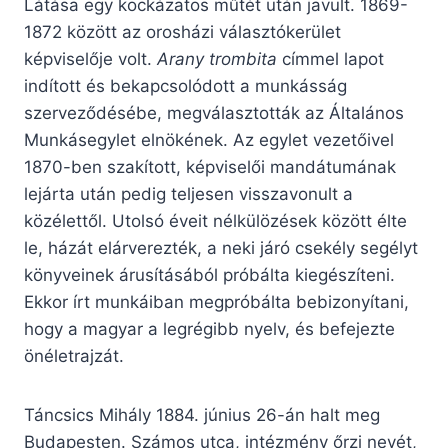
Látása egy kockázatos műtét után javult. 1869-
1872 között az orosházi választókerület
képviselője volt.
Arany trombita
címmel lapot
indított és bekapcsolódott a munkásság
szerveződésébe, megválasztották az Általános
Munkásegylet elnökének. Az egylet vezetőivel
1870-ben szakított, képviselői mandátumának
lejárta után pedig teljesen visszavonult a
közélettől. Utolsó éveit nélkülözések között élte
le, házát elárverezték, a neki járó csekély segélyt
könyveinek árusításából próbálta kiegészíteni.
Ekkor írt munkáiban megpróbálta bebizonyítani,
hogy a magyar a legrégibb nyelv, és befejezte
önéletrajzát.
Táncsics Mihály 1884. június 26-án halt meg
Budapesten. Számos utca, intézmény őrzi nevét,