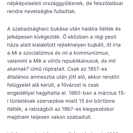
népképviseleti országgyűlésnek, de felszólalásai
rendre nevetségbe fulladtak.
A szabadságharc bukása után halálra ítélték és
jelképesen kivégezték. Ő eközben a régi pesti
háza alatt kialakított rejtekhelyen bujkált, itt írta
a
Mi a szocializmus és mi a kommunizmus
,
valamint a
Mik a vörös republikánusok, és mit
akarnak?
című röpiratait. Csak az 1857-es
általános amnesztia után jött elő, ekkor rendőri
felügyelet alá került, a fővárost is csak
engedéllyel hagyhatta el. 1860-ban a március 15-
i tüntetések szervezése miatt 15 évi börtönre
ítélték, a rabságból az 1867-es kiegyezéskor
majdnem teljesen vakon szabadult.