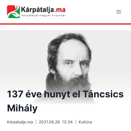
Skip
to
content
137 éve hunyt el Táncsics
Mihály
Kárpátalja.ma
2021.06.26. 13:34
Kultúra