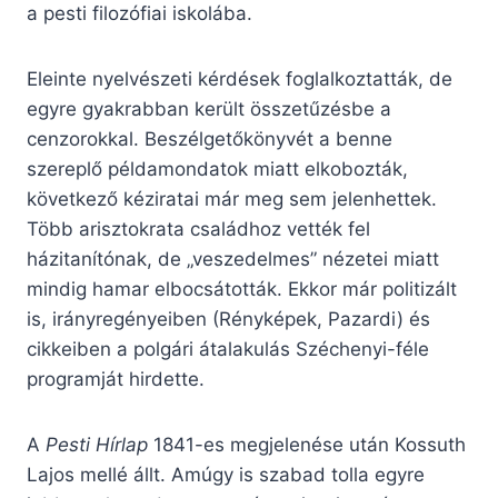
a pesti filozófiai iskolába.
Eleinte nyelvészeti kérdések foglalkoztatták, de
egyre gyakrabban került összetűzésbe a
cenzorokkal. Beszélgetőkönyvét a benne
szereplő példamondatok miatt elkobozták,
következő kéziratai már meg sem jelenhettek.
Több arisztokrata családhoz vették fel
házitanítónak, de „veszedelmes” nézetei miatt
mindig hamar elbocsátották. Ekkor már politizált
is, irányregényeiben (Rényképek, Pazardi) és
cikkeiben a polgári átalakulás Széchenyi-féle
programját hirdette.
A
Pesti Hírlap
1841-es megjelenése után Kossuth
Lajos mellé állt. Amúgy is szabad tolla egyre