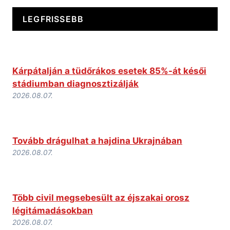
LEGFRISSEBB
Kárpátalján a tüdőrákos esetek 85%-át késői
stádiumban diagnosztizálják
2026.08.07.
Tovább drágulhat a hajdina Ukrajnában
2026.08.07.
Több civil megsebesült az éjszakai orosz
légitámadásokban
2026.08.07.