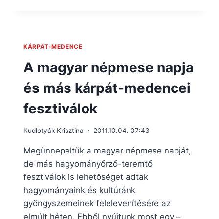
KÁRPÁT-MEDENCE
A magyar népmese napja
és más kárpát-medencei
fesztiválok
Kudlotyák Krisztina
2011.10.04. 07:43
Megünnepeltük a magyar népmese napját,
de más hagyományőrző-teremtő
fesztiválok is lehetőséget adtak
hagyományaink és kultúránk
gyöngyszemeinek felelevenítésére az
elmúlt héten. Ebből nyújtunk most egy –