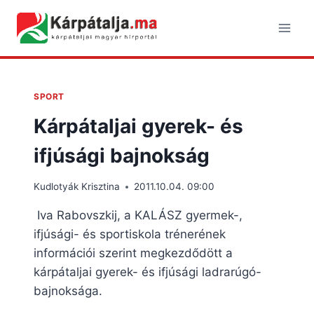
Skip
to
content
SPORT
Kárpátaljai gyerek- és
ifjúsági bajnokság
Kudlotyák Krisztina
2011.10.04. 09:00
Iva Rabovszkij, a KALÁSZ gyermek-,
ifjúsági- és sportiskola trénerének
információi szerint megkezdődött a
kárpátaljai gyerek- és ifjúsági ladrarúgó-
bajnoksága.