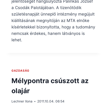
jelentőségét hangsúlyozta Pálinkás József
a Csodák Palotájában. A tizenötödik
születésnapját ünneplő intézmény megújult
kiállításának megnyitóján az MTA elnöke
kísérletekkel bizonyította, hogy a tudomány
nemcsak érdekes, hanem látványos is
lehet.
GAZDASÁG
Mélypontra csúszott az
olajár
Lechner Ilona
2011.10.04. 06:54