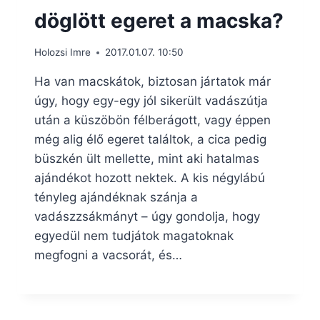
döglött egeret a macska?
Holozsi Imre
2017.01.07. 10:50
Ha van macskátok, biztosan jártatok már
úgy, hogy egy-egy jól sikerült vadászútja
után a küszöbön félberágott, vagy éppen
még alig élő egeret találtok, a cica pedig
büszkén ült mellette, mint aki hatalmas
ajándékot hozott nektek. A kis négylábú
tényleg ajándéknak szánja a
vadászzsákmányt – úgy gondolja, hogy
egyedül nem tudjátok magatoknak
megfogni a vacsorát, és…