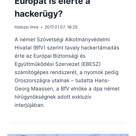
Európát is elérte a
hackerügy?
Holozsi Imre
2017.01.07. 18:25
A német Szövetségi Alkotmányvédelmi
Hivatal (BfV) szerint tavaly hackertámadás
érte az Európai Biztonsági és
Együttműködési Szervezet (EBESZ)
számítógépes rendszerét, a nyomok pedig
Oroszországra utalnak – tudatta Hans-
Georg Maassen, a BfV elnöke a dpa német
hírügynökségnek adott exkluzív
interjújában.