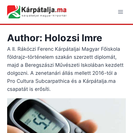
Skip
to
content
Author: Holozsi Imre
A II. Rákóczi Ferenc Kárpátaljai Magyar Főiskola
földrajz–történelem szakán szerzett diplomát,
majd a Beregszászi Művészeti Iskolában kezdett
dolgozni. A zenetanári állás mellett 2016-tól a
Pro Cultura Subcarpathica és a Kárpátalja.ma
csapatát is erősíti.