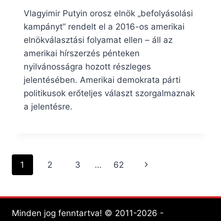
Vlagyimir Putyin orosz elnök „befolyásolási
kampányt” rendelt el a 2016-os amerikai
elnökválasztási folyamat ellen – áll az
amerikai hírszerzés pénteken
nyilvánosságra hozott részleges
jelentésében. Amerikai demokrata párti
politikusok erőteljes választ szorgalmaznak
a jelentésre.
Page
Next
1
2
3
…
62
navigation
Page
Minden jog fenntartva! © 2011-2026 -