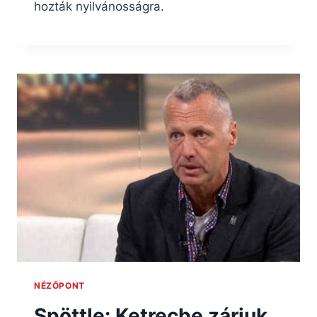
hozták nyilvánosságra.
NÉZŐPONT
Spöttle: Ketrecbe zárjuk