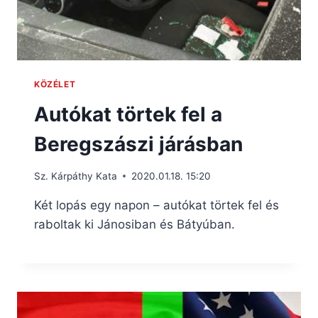
KÖZÉLET
Autókat törtek fel a
Beregszászi járásban
Sz. Kárpáthy Kata
2020.01.18. 15:20
Két lopás egy napon – autókat törtek fel és
raboltak ki Jánosiban és Bátyúban.