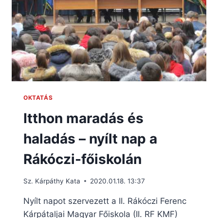
OKTATÁS
Itthon maradás és
haladás – nyílt nap a
Rákóczi-főiskolán
Sz. Kárpáthy Kata
2020.01.18. 13:37
Nyílt napot szervezett a II. Rákóczi Ferenc
Kárpátaljai Magyar Főiskola (II. RF KMF)