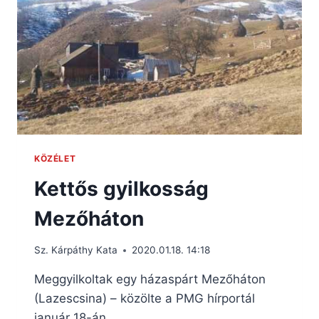
KÖZÉLET
Kettős gyilkosság
Mezőháton
Sz. Kárpáthy Kata
2020.01.18. 14:18
Meggyilkoltak egy házaspárt Mezőháton
(Lazescsina) – közölte a PMG hírportál
január 18-án.