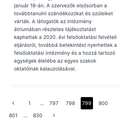
január 18-án. A szervezők elsősorban a
továbbtanulni szándékozókat és szüleiket
várták. A látogatók az intézmény
átriumában részletes tájékoztatást
kaphattak a 2020. évi felsőoktatási felvételi
eljárásról, továbbá betekintést nyerhettek a
felsőoktatási intézmény és a hozzá tartozó
egységek életébe az egyes szakok
oktatóinak kalauzolásával.
Page
Previous
1
…
797
798
799
800
navigation
Page
Next
801
…
830
Page