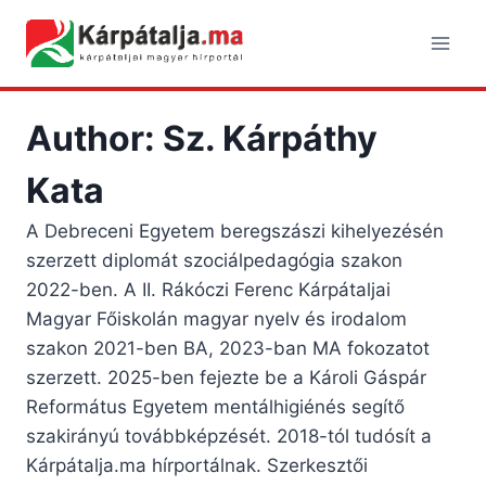
Skip
to
content
Author: Sz. Kárpáthy
Kata
A Debreceni Egyetem beregszászi kihelyezésén
szerzett diplomát szociálpedagógia szakon
2022-ben. A II. Rákóczi Ferenc Kárpátaljai
Magyar Főiskolán magyar nyelv és irodalom
szakon 2021-ben BA, 2023-ban MA fokozatot
szerzett. 2025-ben fejezte be a Károli Gáspár
Református Egyetem mentálhigiénés segítő
szakirányú továbbképzését. 2018-tól tudósít a
Kárpátalja.ma hírportálnak. Szerkesztői