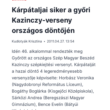
Kárpátaljai siker a győri
Kazinczy-verseny
országos döntőjén
Kudlotyák Krisztina
2011.04.27. 13:54
Idén 46. alkalommal rendezték meg
Győrött az országos Szép Magyar Beszéd
Kazinczy szépkiejtési versenyt. Kárpátalját
a hazai döntő 4 legeredményesebb
versenyzője képviselte: Horbász Veronika
(Nagydobronyi Református Líceum),
Bogáthy Boglárka (Kisgejőci Középiskola),
Sárközi Andrea (Beregszászi Magyar
Gimnázium), Bence Evelin (Bátyúi