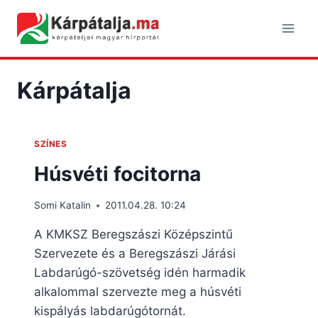
Skip
to
content
Kárpátalja
SZÍNES
Húsvéti focitorna
Somi Katalin
2011.04.28. 10:24
A KMKSZ Beregszászi Középszintű
Szervezete és a Beregszászi Járási
Labdarúgó-szövetség idén harmadik
alkalommal szervezte meg a húsvéti
kispályás labdarúgótornát.