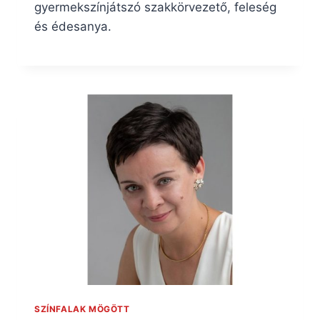
gyermekszínjátszó szakkörvezető, feleség
és édesanya.
SZÍNFALAK MÖGÖTT