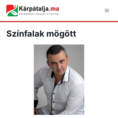
Skip
to
content
Színfalak mögött