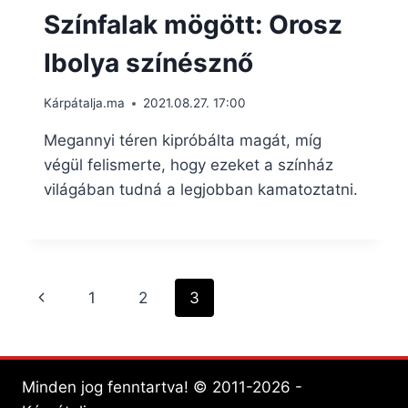
Színfalak mögött: Orosz
Ibolya színésznő
Kárpátalja.ma
2021.08.27. 17:00
Megannyi téren kipróbálta magát, míg
végül felismerte, hogy ezeket a színház
világában tudná a legjobban kamatoztatni.
Page
Previous
1
2
3
navigation
Page
Minden jog fenntartva! © 2011-2026 -