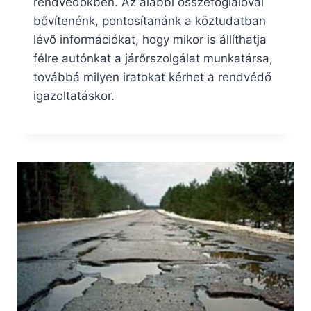
rendvédőkben. Az alábbi összefoglalóval
bővítenénk, pontosítanánk a köztudatban
lévő információkat, hogy mikor is állíthatja
félre autónkat a járőrszolgálat munkatársa,
továbbá milyen iratokat kérhet a rendvédő
igazoltatáskor.