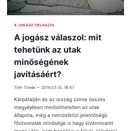
A JOGÁSZ VÁLASZOL
A jogász válaszol: mit
tehetünk az utak
minőségének
javításáért?
Tóth Tünde
2019.03.15. 16:47
Kárpátalján és az ország szinte összes
megyéjében minősíthetetlen az utak
állapota, még a nemzetközi jelentőségű
főútvonalak minősége is hagy kívánnivalót
maga után, nem beszélve a falusi, külvárosi