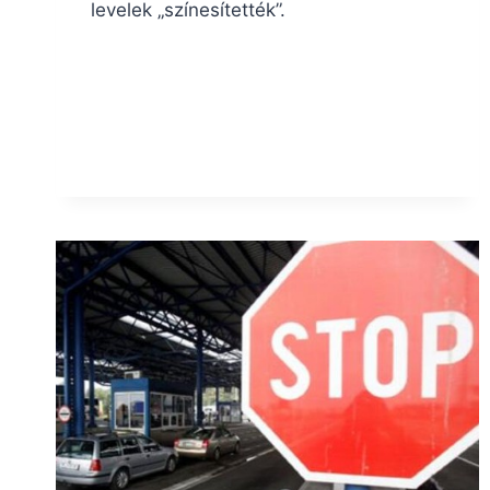
levelek „színesítették”.