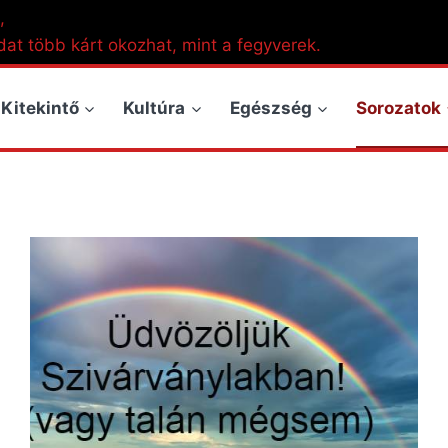
,
dat több kárt okozhat, mint a fegyverek.
Kitekintő
Kultúra
Egészség
Sorozatok