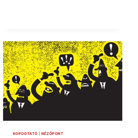
KOPOGTATÓ
|
NÉZŐPONT