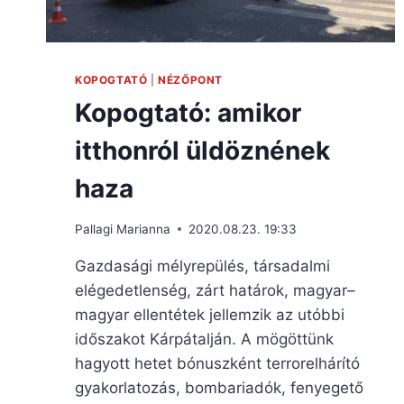
KOPOGTATÓ
|
NÉZŐPONT
Kopogtató: amikor
itthonról üldöznének
haza
Pallagi Marianna
2020.08.23. 19:33
Gazdasági mélyrepülés, társadalmi
elégedetlenség, zárt határok, magyar–
magyar ellentétek jellemzik az utóbbi
időszakot Kárpátalján. A mögöttünk
hagyott hetet bónuszként terrorelhárító
gyakorlatozás, bombariadók, fenyegető