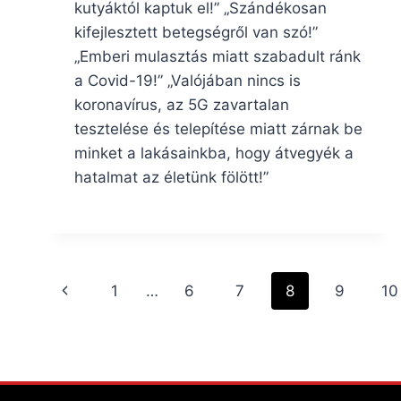
kutyáktól kaptuk el!” „Szándékosan
kifejlesztett betegségről van szó!”
„Emberi mulasztás miatt szabadult ránk
a Covid-19!” „Valójában nincs is
koronavírus, az 5G zavartalan
tesztelése és telepítése miatt zárnak be
minket a lakásainkba, hogy átvegyék a
hatalmat az életünk fölött!”
Page
Previous
1
…
6
7
8
9
10
navigation
Page