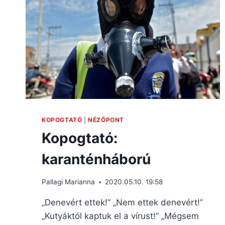
KOPOGTATÓ
|
NÉZŐPONT
Kopogtató:
karanténháború
Pallagi Marianna
2020.05.10. 19:58
„Denevért ettek!” „Nem ettek denevért!”
„Kutyáktól kaptuk el a vírust!” „Mégsem