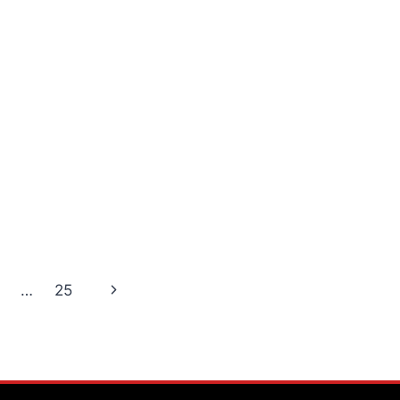
Next
…
25
Page