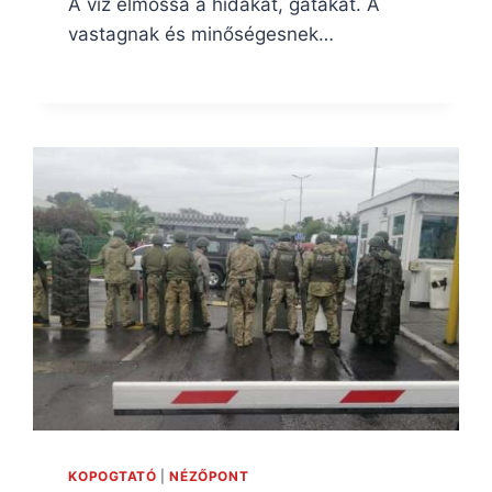
A víz elmossa a hidakat, gátakat. A
vastagnak és minőségesnek…
KOPOGTATÓ
|
NÉZŐPONT