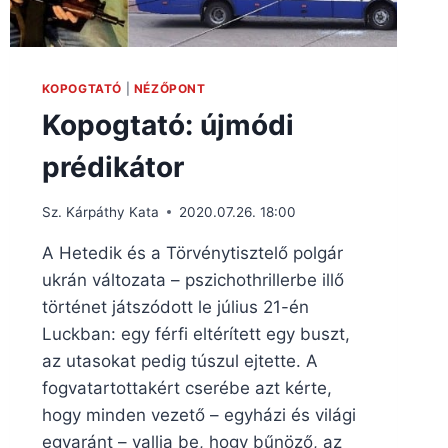
KOPOGTATÓ
|
NÉZŐPONT
Kopogtató: újmódi
prédikátor
Sz. Kárpáthy Kata
2020.07.26. 18:00
A Hetedik és a Törvénytisztelő polgár
ukrán változata – pszichothrillerbe illő
történet játszódott le július 21-én
Luckban: egy férfi eltérített egy buszt,
az utasokat pedig túszul ejtette. A
fogvatartottakért cserébe azt kérte,
hogy minden vezető – egyházi és világi
egyaránt – vallja be, hogy bűnöző, az