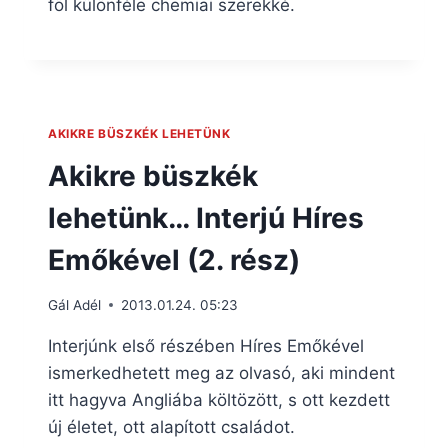
föl különféle chemiai szerekké.
AKIKRE BÜSZKÉK LEHETÜNK
Akikre büszkék
lehetünk… Interjú Híres
Emőkével (2. rész)
Gál Adél
2013.01.24. 05:23
Interjúnk első részében Híres Emőkével
ismerkedhetett meg az olvasó, aki mindent
itt hagyva Angliába költözött, s ott kezdett
új életet, ott alapított családot.