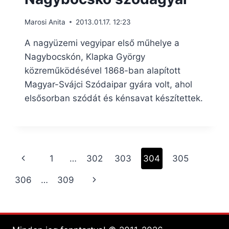
Marosi Anita
2013.01.17. 12:23
A nagyüzemi vegyipar első műhelye a
Nagybocskón, Klapka György
közreműködésével 1868-ban alapított
Magyar-Svájci Szódaipar gyára volt, ahol
elsősorban szódát és kénsavat készítettek.
Page
Previous
1
…
302
303
304
305
navigation
Page
Next
306
…
309
Page