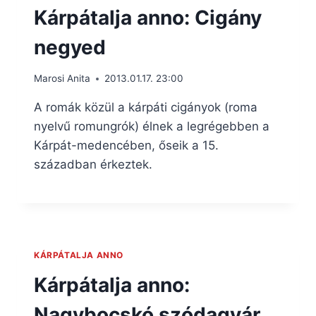
Kárpátalja anno: Cigány
negyed
Marosi Anita
2013.01.17. 23:00
A romák közül a kárpáti cigányok (roma
nyelvű romungrók) élnek a legrégebben a
Kárpát-medencében, őseik a 15.
században érkeztek.
KÁRPÁTALJA ANNO
Kárpátalja anno:
Nagybocskó szódagyár