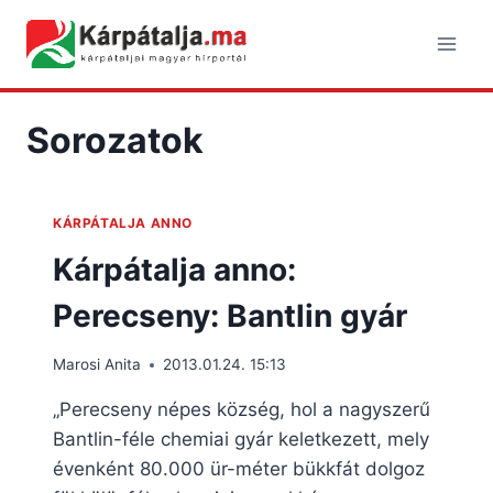
Skip
to
content
Sorozatok
KÁRPÁTALJA ANNO
Kárpátalja anno:
Perecseny: Bantlin gyár
Marosi Anita
2013.01.24. 15:13
„Perecseny népes község, hol a nagyszerű
Bantlin-féle chemiai gyár keletkezett, mely
évenként 80.000 ür-méter bükkfát dolgoz