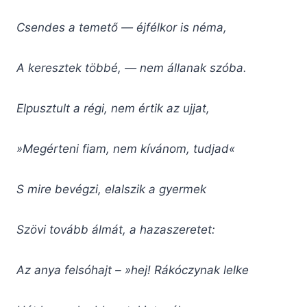
Csendes a temető — éjfélkor is néma,
A keresztek többé, — nem állanak szóba.
Elpusztult a régi, nem értik az ujjat,
»Megérteni fiam, nem kívánom, tudjad«
S mire bevégzi, elalszik a gyermek
Szövi tovább álmát, a hazaszeretet:
Az anya felsóhajt – »hej! Rákóczynak lelke