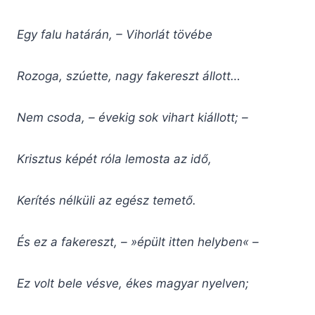
Egy falu határán, – Vihorlát tövébe
Rozoga, szúette, nagy fakereszt állott…
Nem csoda, – évekig sok vihart kiállott; –
Krisztus képét róla lemosta az idő,
Kerítés nélküli az egész temető.
És ez a fakereszt, – »épült itten helyben« –
Ez volt bele vésve, ékes magyar nyelven;