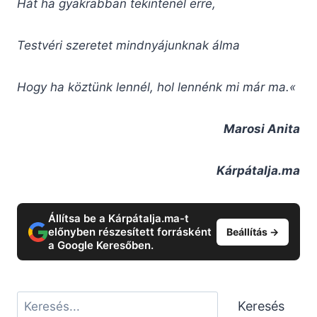
Hát ha gyakrabban tekintenél erre,
Testvéri szeretet mindnyájunknak álma
Hogy ha köztünk lennél, hol lennénk mi már ma.«
Marosi Anita
Kárpátalja.ma
Állítsa be a Kárpátalja.ma-t
előnyben részesített forrásként
Beállítás →
a Google Keresőben.
Keresés
Keresés