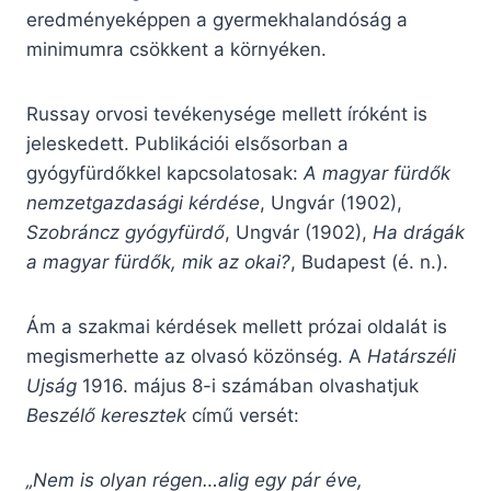
eredményeképpen a gyermekhalandóság a
minimumra csökkent a környéken.
Russay orvosi tevékenysége mellett íróként is
jeleskedett. Publikációi elsősorban a
gyógyfürdőkkel kapcsolatosak:
A magyar fürdők
nemzetgazdasági kérdése
, Ungvár (1902),
Szobráncz gyógyfürdő
, Ungvár (1902),
Ha drágák
a magyar fürdők, mik az okai?
, Budapest (é. n.).
Ám a szakmai kérdések mellett prózai oldalát is
megismerhette az olvasó közönség. A
Határszéli
Ujság
1916. május 8-i számában olvashatjuk
Beszélő keresztek
című versét:
„Nem is olyan régen…alig egy pár éve,