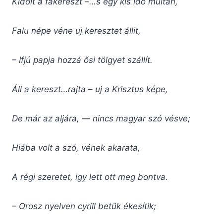
Kidőlt a fakereszt –…s egy kis idő múltán,
Falu népe véne uj keresztet állit,
– Ifjú papja hozzá ősi tölgyet szállít.
Áll a kereszt…rajta – uj a Krisztus képe,
De már az aljára, — nincs magyar szó vésve;
Hiába volt a szó, vének akarata,
A régi szeretet, igy lett ott meg bontva.
– Orosz nyelven cyrill betűk ékesítik;