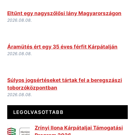
Eltűnt egy nagyszőlősi lány Magyarországon
2026.08.08.
Áramütés ért egy 35 éves férfit Kárpátalján
2026.08.08.
Súlyos jogsértéseket tártak fel a beregszászi
toborzóközpontban
2026.08.08.
LEGOLVASOTTABB
Zrínyi Ilona Kárpátaljai Támogatási