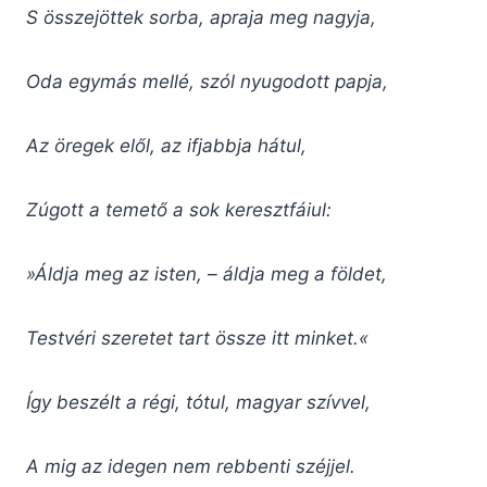
S összejöttek sorba, apraja meg nagyja,
Oda egymás mellé, szól nyugodott papja,
Az öregek elől, az ifjabbja hátul,
Zúgott a temető a sok keresztfáiul:
»Áldja meg az isten, – áldja meg a földet,
Testvéri szeretet tart össze itt minket.«
Így beszélt a régi, tótul, magyar szívvel,
A mig az idegen nem rebbenti széjjel.