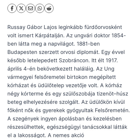
Russay Gábor Lajos leginkább fürdőorvosként
volt ismert Kárpátalján. Az ungvári doktor 1854-
ben látta meg a napvilágot. 1881-ben
Budapesten szerzett orvosi diplomát. Egy évvel
később letelepedett Szobráncon. Itt élt 1917.
április 4-én bekövetkezett haláláig. Az Ung
vármegyei felsőremetei birtokon megépített
kórházat és üdülőtelep vezetője volt. A kórház
négy kórterme és egy szülőszobája tizenöt–húsz
beteg elhelyezésére szolgált. Az üdülőkön kívül
főként nők és gyerekek gyógyultak Felsőremetén.
A szegények ingyen ápolásban és kezelésben
részesülhettek, egészségügyi tanácsokkal látták
el a lakosságot. A nemes akció