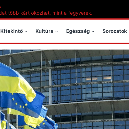
,
dat több kárt okozhat, mint a fegyverek.
Kitekintő
Kultúra
Egészség
Sorozatok