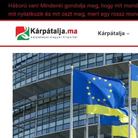
Skip
Háború van! Mindenki gondolja meg, hogy mit mond
to
mit nyilatkozik és mit oszt meg, mert egy rossz mon
content
Kárpátalja