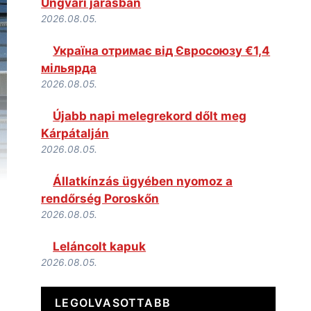
Ungvári járásban
2026.08.05.
Україна отримає від Євросоюзу €1,4
мільярда
2026.08.05.
Újabb napi melegrekord dőlt meg
Kárpátalján
2026.08.05.
Állatkínzás ügyében nyomoz a
rendőrség Poroskőn
2026.08.05.
Leláncolt kapuk
2026.08.05.
LEGOLVASOTTABB