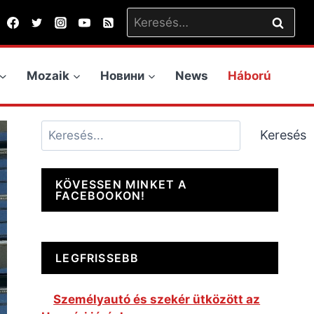
Keresés:
Mozaik
Новини
News
Háború
Keresés
Keresés
KÖVESSEN MINKET A
FACEBOOKON!
LEGFRISSEBB
Személyautó és szekér ütközött az