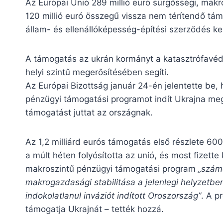
Az Európai Unió 289 millió euró sürgősségi, makr
120 millió euró összegű vissza nem térítendő tám
állam- és ellenállóképesség-építési szerződés ke
A támogatás az ukrán kormányt a katasztrófavéde
helyi szintű megerősítésében segíti.
Az Európai Bizottság január 24-én jelentette be,
pénzügyi támogatási programot indít Ukrajna meg
támogatást juttat az országnak.
Az 1,2 milliárd eurós támogatás első részlete 600 m
a múlt héten folyósította az unió, és most fizette
makroszintű pénzügyi támogatási program
„számo
makrogazdasági stabilitása a jelenlegi helyzetben
indokolatlanul inváziót indított Oroszország”
. A p
támogatja Ukrajnát – tették hozzá.