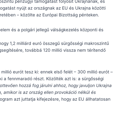
oszintű pénzügyi támogatást folyósít Ukrajnának, és
ogatást nyújt az országnak az EU és Ukrajna közötti
retében – közölte az Európai Bizottság pénteken.
lem és a polgári jellegű válságkezelés központi és
 hogy 1,2 milliárd euró összegű sürgősségi makroszintű
segítésére, továbbá 120 millió vissza nem térítendő
illió eurót tesz ki: ennek első felét – 300 millió eurót –
 ki a fennmaradó részt. Közölték azt is: a sürgősségi
ttevően hozzá fog járulni ahhoz, hogy javuljon Ukrajna
, amikor is az ország ellen provokáció nélkül és
rogram azt juttatja kifejezésre, hogy az EU állhatatosan