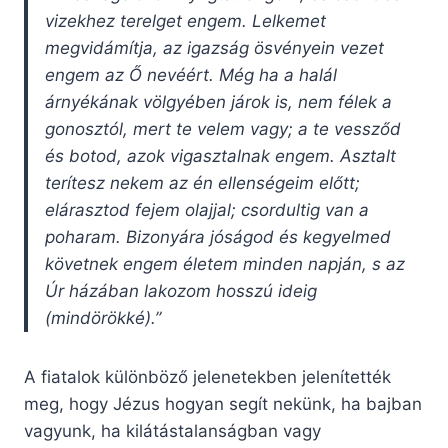
vizekhez terelget engem. Lelkemet
megvidámítja, az igazság ösvényein vezet
engem az Ő nevéért. Még ha a halál
árnyékának völgyében járok is, nem félek a
gonosztól, mert te velem vagy; a te vessződ
és botod, azok vigasztalnak engem. Asztalt
terítesz nekem az én ellenségeim előtt;
elárasztod fejem olajjal; csordultig van a
poharam. Bizonyára jóságod és kegyelmed
követnek engem életem minden napján, s az
Úr házában lakozom hosszú ideig
(mindörökké).”
A fiatalok különböző jelenetekben jelenítették
meg, hogy Jézus hogyan segít nekünk, ha bajban
vagyunk, ha kilátástalanságban vagy