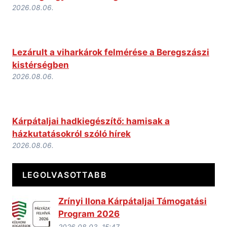
2026.08.06.
Lezárult a viharkárok felmérése a Beregszászi
kistérségben
2026.08.06.
Kárpátaljai hadkiegészítő: hamisak a
házkutatásokról szóló hírek
2026.08.06.
LEGOLVASOTTABB
Zrínyi Ilona Kárpátaljai Támogatási
Program 2026