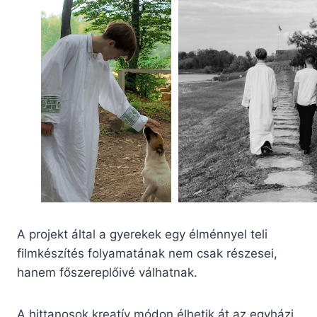
A projekt által a gyerekek egy élménnyel teli
filmkészítés folyamatának nem csak részesei,
hanem főszereplőivé válhatnak.
A hittanosok kreatív módon élhetik át az egyházi