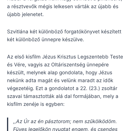
a résztvevők mégis lelkesen várták az újabb és
újabb jelenetet.
Szvitlána két különböző forgatókönyvet készített
két különböző ünnepre készülve.
Az első kisfilm Jézus Krisztus Legszentebb Teste
és Vére, vagyis az Oltáriszentség ünnepére
készült, melynek alap gondolata, hogy Jézus
nekünk adta magát és velünk maradt az idők
végezetéig. Ezt a gondolatot a 22. (23.) zsoltár
szavai támasztották alá dal formájában, mely a
kisfilm zenéje is egyben:
,,Az Úr az én pásztorom; nem szűkölködöm.
Füves legelőkön nyugtat engem, és csendes