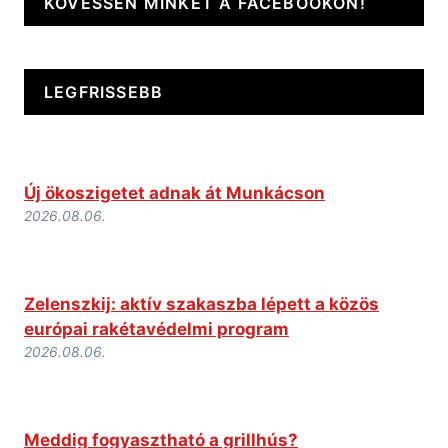
KÖVESSEN MINKET A FACEBOOKON!
LEGFRISSEBB
Új ökoszigetet adnak át Munkácson
2026.08.06.
Zelenszkij: aktív szakaszba lépett a közös
európai rakétavédelmi program
2026.08.06.
Meddig fogyasztható a grillhús?