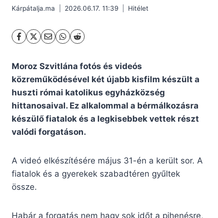
Kárpátalja.ma
2026.06.17. 11:39
Hitélet
Moroz Szvitlána fotós és videós
közreműködésével két újabb kisfilm készült a
huszti római katolikus egyházközség
hittanosaival. Ez alkalommal a bérmálkozásra
készülő fiatalok és a legkisebbek vettek részt
valódi forgatáson.
A videó elkészítésére május 31-én a került sor. A
fiatalok és a gyerekek szabadtéren gyűltek
össze.
Habár a forgatás nem hagy sok időt a pihenésre,