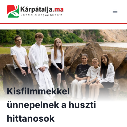
Skip
to
content
Kisfilmmekkel
ünnepelnek a huszti
hittanosok