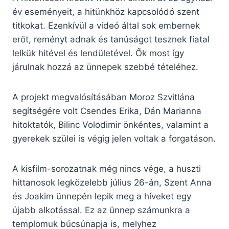
év eseményeit, a hitünkhöz kapcsolódó szent
titkokat. Ezenkívül a videó által sok embernek
erőt, reményt adnak és tanúságot tesznek fiatal
lelkük hitével és lendületével. Ők most így
járulnak hozzá az ünnepek szebbé tételéhez.
A projekt megvalósításában Moroz Szvitlána
segítségére volt Csendes Erika, Dán Marianna
hitoktatók, Bilinc Volodimir önkéntes, valamint a
gyerekek szülei is végig jelen voltak a forgatáson.
A kisfilm-sorozatnak még nincs vége, a huszti
hittanosok legközelebb július 26-án, Szent Anna
és Joakim ünnepén lepik meg a híveket egy
újabb alkotással. Ez az ünnep számunkra a
templomuk búcsúnapja is, melyhez