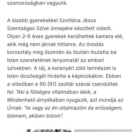
szomorúságban vagyunk.
A kisebb gyerekekkel Szvitlána Jézus
Szentséges Szíve ünnepére készített videót.
Olyan 2-6 éves gyerekek kerülhettek kamera elé,
akik még nem járnak hittanra. Az óvodás
korosztály még őszintén és tisztán mutatta be
Isten szeretetének lenyomatát az emberi
szívekben. A táj, a koranyári zöld természet is
Isten dicsőségét hirdette a képkockákon. Ebben
a videóban a 90.(91) zsoltár szavai csendültek
fel:
“Aki a fölséges oltalmában lakik, a
Mindenható árnyékában nyugszik, azt mondja az
Úrnak: “te vagy az én oltalmazóm és erősségem,
Istenem, akiben bízom”.