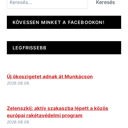
Keresés
KÖVESSEN MINKET A FACEBOOKON!
LEGFRISSEBB
Új ökoszigetet adnak át Munkácson
2026.08.06.
Zelenszkij: aktív szakaszba lépett a közös
európai rakétavédelmi program
2026.08.06.