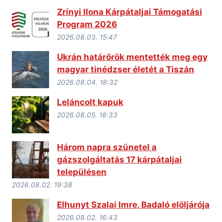
Zrínyi Ilona Kárpátaljai Támogatási
Program 2026
2026.08.03. 15:47
Ukrán határőrök mentették meg egy
magyar tinédzser életét a Tiszán
2026.08.04. 18:32
Leláncolt kapuk
2026.08.05. 18:33
Három napra szünetel a
gázszolgáltatás 17 kárpátaljai
településen
2026.08.02. 19:38
Elhunyt Szalai Imre, Badaló elöljárója
2026.08.02. 16:43