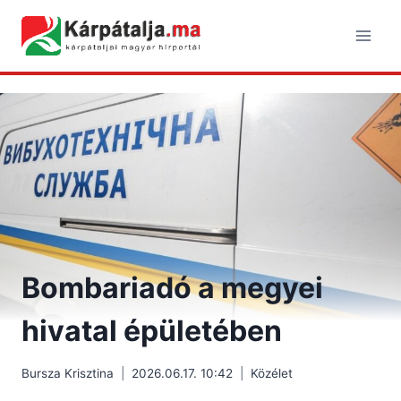
Skip
to
content
Bombariadó a megyei
hivatal épületében
Bursza Krisztina
2026.06.17. 10:42
Közélet