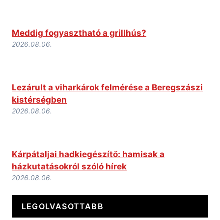
Meddig fogyasztható a grillhús?
2026.08.06.
Lezárult a viharkárok felmérése a Beregszászi
kistérségben
2026.08.06.
Kárpátaljai hadkiegészítő: hamisak a
házkutatásokról szóló hírek
2026.08.06.
LEGOLVASOTTABB