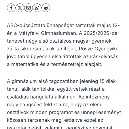
ABC-búcsúztató ünnepséget tartottak május 12-
én a Mátyfalvi Gimnáziumban. A 2025/2026-os
tanévet négy első osztályos magyar gyermek
zárta sikeresen, akik tanítójuk, Pősze Gyöngyike
jóvoltából ügyesen elsajátították az írás-olvasás,
a matematika és a természetrajz alapjait.
A gimnázium alsó tagozatában jelenleg 15 diák
tanul, akik tanítóikkal együtt vettek részt a
családias hangulatú alkalmon. Az intézmény
nagy hangsúlyt fektet arra, hogy az elemi
osztályok minden programot és ünnepi eseményt
közösen tartsanak meg, erősítve ezzel az
összetartozást, valamint kiegészítve egymást.