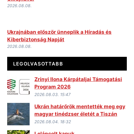
2026.08.08.
Ukrajnában először ünneplik a Híradás és
Kiberbiztonság Napját
2026.08.08.
LEGOLVASOTTABB
Zrínyi Ilona Kárpátaljai Támogatási
Program 2026
2026.08.03. 15:47
Ukrán határőrök mentették meg egy
magyar tinédzser életét a Tiszán
2026.08.04. 18:32
Leláncolt kapuk