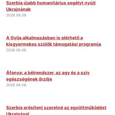
Szerbia újabb humanitárius segélyt nyújt
Ukrajnának
2026.08.08.
A Gyija alkalmazásban is elérhető a
kisgyermekes szülők támogatási programja
2026.08.08.
Áfonya: a bélrendszer, az agy és a szív
egészségének őrzője
2026.08.08.
Szerbia erősíteni szeretné az együttműködést
Ukrajnával