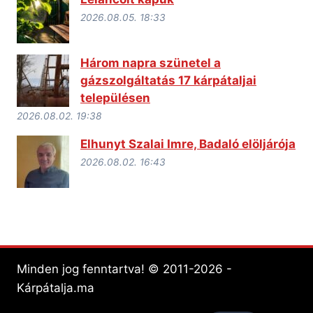
2026.08.05. 18:33
Három napra szünetel a
gázszolgáltatás 17 kárpátaljai
településen
2026.08.02. 19:38
Elhunyt Szalai Imre, Badaló elöljárója
2026.08.02. 16:43
Minden jog fenntartva! © 2011-2026 -
Kárpátalja.ma