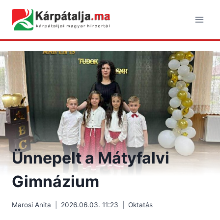
Skip
to
content
Ünnepelt a Mátyfalvi
Gimnázium
Marosi Anita
2026.06.03. 11:23
Oktatás